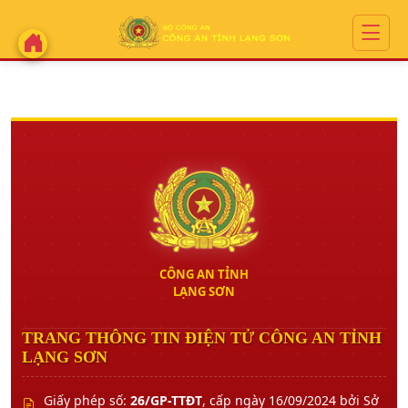
CÔNG AN TỈNH
LẠNG SƠN
TRANG THÔNG TIN ĐIỆN TỬ CÔNG AN TỈNH
LẠNG SƠN
Giấy phép số:
26/GP-TTĐT
, cấp ngày 16/09/2024 bởi Sở