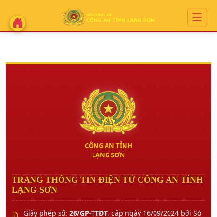
CÔNG AN TỈNH
LẠNG SƠN
TRANG THÔNG TIN ĐIỆN TỬ CÔNG AN TỈNH
LẠNG SƠN
Giấy phép số:
26/GP-TTĐT
, cấp ngày 16/09/2024 bởi Sở