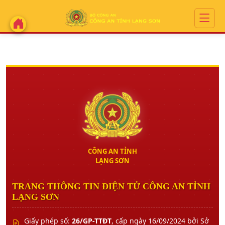
CÔNG AN TỈNH
LẠNG SƠN
TRANG THÔNG TIN ĐIỆN TỬ CÔNG AN TỈNH
LẠNG SƠN
Giấy phép số:
26/GP-TTĐT
, cấp ngày 16/09/2024 bởi Sở