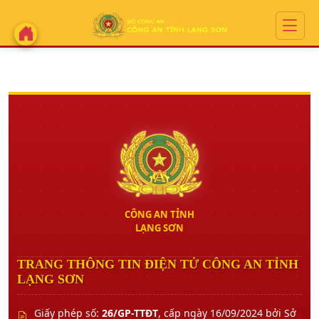
CÔNG AN TỈNH
LẠNG SƠN
TRANG THÔNG TIN ĐIỆN TỬ CÔNG AN TỈNH
LẠNG SƠN
Giấy phép số:
26/GP-TTĐT
, cấp ngày 16/09/2024 bởi Sở