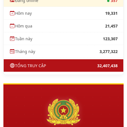
Đang online
357
Hôm nay
19,331
Hôm qua
21,457
Tuần này
123,307
Tháng này
3,277,322
TỔNG TRUY CẬP
32,407,438