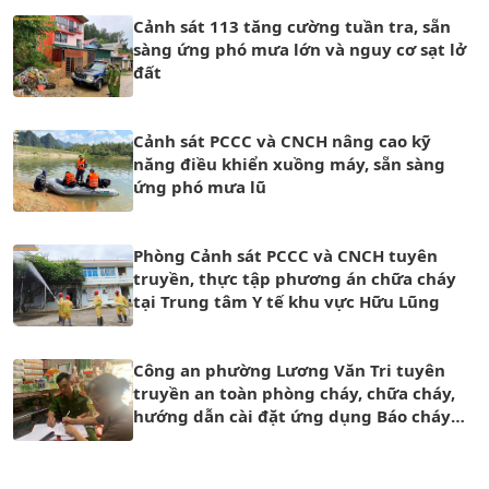
Cảnh sát 113 tăng cường tuần tra, sẵn
sàng ứng phó mưa lớn và nguy cơ sạt lở
đất
Cảnh sát PCCC và CNCH nâng cao kỹ
năng điều khiển xuồng máy, sẵn sàng
ứng phó mưa lũ
Phòng Cảnh sát PCCC và CNCH tuyên
truyền, thực tập phương án chữa cháy
tại Trung tâm Y tế khu vực Hữu Lũng
Công an phường Lương Văn Tri tuyên
truyền an toàn phòng cháy, chữa cháy,
hướng dẫn cài đặt ứng dụng Báo cháy
114