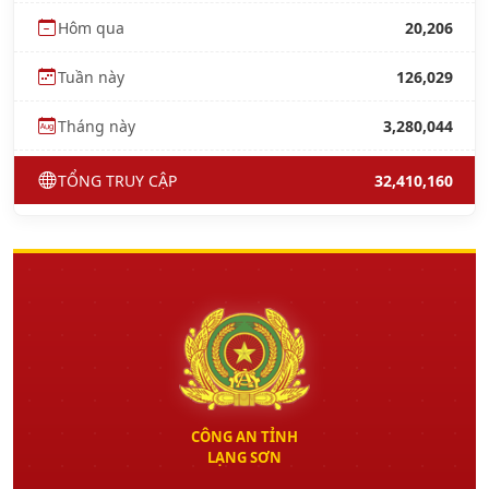
Hôm qua
20,206
Tuần này
126,029
Tháng này
3,280,044
TỔNG TRUY CẬP
32,410,160
CÔNG AN TỈNH
LẠNG SƠN