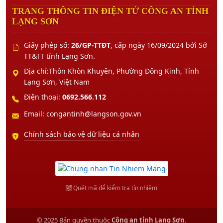
TRANG THÔNG TIN ĐIỆN TỬ CÔNG AN TỈNH
LẠNG SƠN
Giấy phép số:
26/GP-TTĐT
, cấp ngày 16/09/2024 bởi Sở
TT&TT tỉnh Lạng Sơn.
Địa chỉ:Thôn Khòn Khuyên, Phường Đông Kinh, Tỉnh
Lạng Sơn, Việt Nam
Điện thoại:
0692.566.112
Email: congantinh@langson.gov.vn
Chính sách bảo vệ dữ liệu cá nhân
Quét mã để kiểm tra tín nhiệm
© 2025 Bản quyền thuộc
Công an tỉnh Lạng Sơn
.