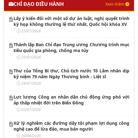
CHỈ ĐẠO ĐIỀU HÀNH
Xem thêm
Lấy ý kiến đối với một số dự án luật, nghị quyết trình
kỳ họp không thường lệ thứ nhất, Quốc hội khóa XV
25/07/2026
Thành lập Ban Chỉ đạo Trung ương Chương trình mục
tiêu quốc gia phòng, chống ma túy
25/07/2026
Thư của Tổng Bí thư, Chủ tịch nước Tô Lâm nhân dịp
kỷ niệm 79 năm Ngày Thương binh - Liệt sĩ
24/07/2026
Lực lượng Công an nhân dân chủ động ứng phó với
áp thấp nhiệt đới trên Biển Đông
02/07/2026
Xử lý nghiêm các đường dây tội phạm lợi dụng công
nghệ cao để lừa đảo, mua bán người
30/06/2026