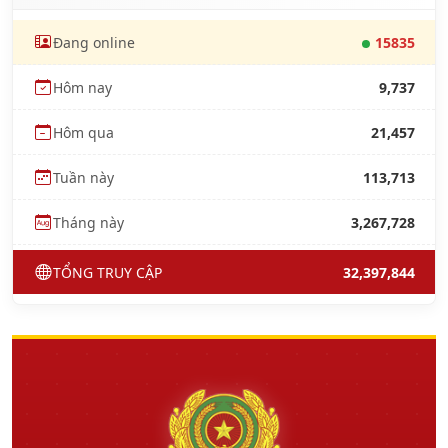
Đang online
15835
Hôm nay
9,737
Hôm qua
21,457
Tuần này
113,713
Tháng này
3,267,728
TỔNG TRUY CẬP
32,397,844