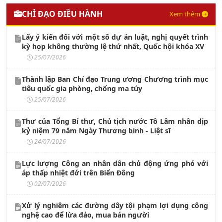
CHỈ ĐẠO ĐIỀU HÀNH
Xem thêm
Lấy ý kiến đối với một số dự án luật, nghị quyết trình
kỳ họp không thường lệ thứ nhất, Quốc hội khóa XV
25/07/2026
Thành lập Ban Chỉ đạo Trung ương Chương trình mục
tiêu quốc gia phòng, chống ma túy
25/07/2026
Thư của Tổng Bí thư, Chủ tịch nước Tô Lâm nhân dịp
kỷ niệm 79 năm Ngày Thương binh - Liệt sĩ
24/07/2026
Lực lượng Công an nhân dân chủ động ứng phó với
áp thấp nhiệt đới trên Biển Đông
02/07/2026
Xử lý nghiêm các đường dây tội phạm lợi dụng công
nghệ cao để lừa đảo, mua bán người