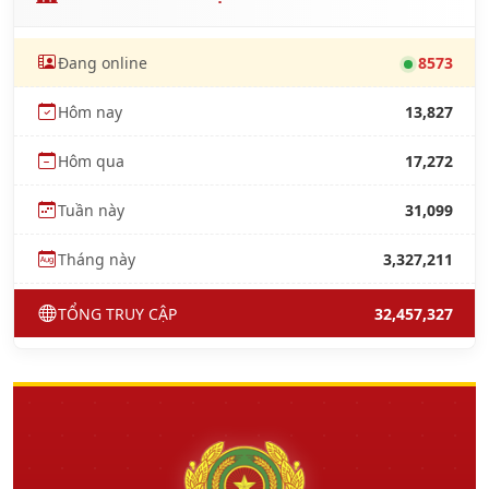
Đang online
8573
Hôm nay
13,827
Hôm qua
17,272
Tuần này
31,099
Tháng này
3,327,211
TỔNG TRUY CẬP
32,457,327