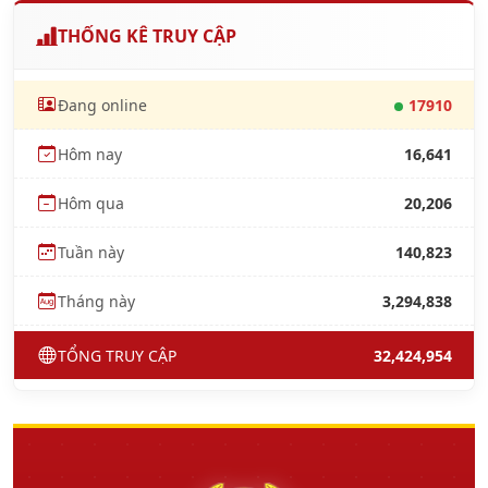
THỐNG KÊ TRUY CẬP
Đang online
17910
Hôm nay
16,641
Hôm qua
20,206
Tuần này
140,823
Tháng này
3,294,838
TỔNG TRUY CẬP
32,424,954