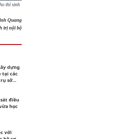
o thí sinh
inh Quang
trị nội bộ
xây dựng
 tại các
trụ sở
sát điều
 vừa học
c với
c hồ sơ