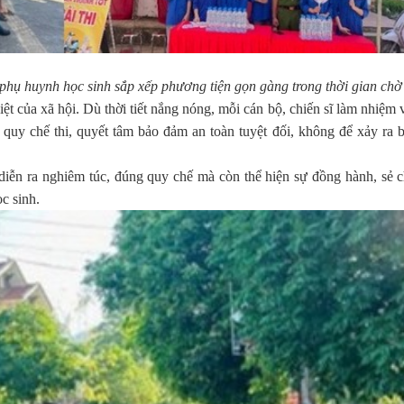
hụ huynh học sinh sắp xếp phương tiện gọn gàng trong thời gian chờ
ệt của xã hội. Dù thời tiết nắng nóng, mỗi cán bộ, chiến sĩ làm nhiệm 
 quy chế thi, quyết tâm bảo đảm an toàn tuyệt đối, không để xảy ra b
diễn ra nghiêm túc, đúng quy chế mà còn thể hiện sự đồng hành, sẻ c
c sinh.