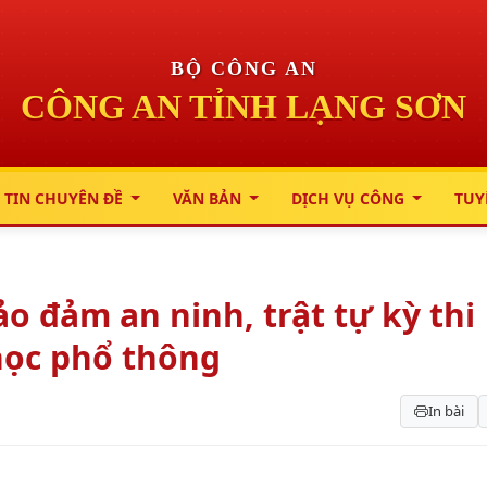
BỘ CÔNG AN
CÔNG AN TỈNH LẠNG SƠN
 TIN CHUYÊN ĐỀ
VĂN BẢN
DỊCH VỤ CÔNG
TUY
o đảm an ninh, trật tự kỳ thi
học phổ thông
In bài