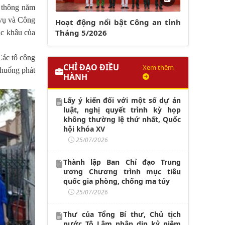
ổ thông năm
 vụ và Công
Hoạt động nổi bật Công an tỉnh
Tháng 5/2026
ác khâu của
Các tổ công
CHỈ ĐẠO ĐIỀU
Xem thêm
 huống phát
HÀNH
Lấy ý kiến đối với một số dự án
luật, nghị quyết trình kỳ họp
không thường lệ thứ nhất, Quốc
hội khóa XV
25/07/2026
Thành lập Ban Chỉ đạo Trung
ương Chương trình mục tiêu
quốc gia phòng, chống ma túy
25/07/2026
Thư của Tổng Bí thư, Chủ tịch
nước Tô Lâm nhân dịp kỷ niệm