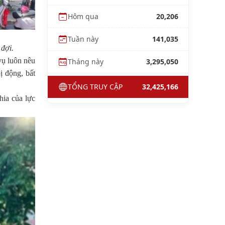
Hôm qua
20,206
Tuần này
141,035
 đợi.
vụ luôn nêu
Tháng này
3,295,050
ị động, bất
TỔNG TRUY CẬP
32,425,166
hia của lực