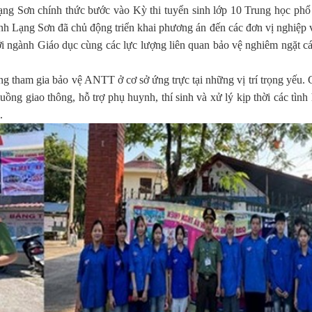
Lạng Sơn chính thức bước vào Kỳ thi tuyển sinh lớp 10 Trung học ph
ỉnh Lạng Sơn đã chủ động triển khai phương án đến các đơn vị nghiệp
với ngành Giáo dục cùng các lực lượng liên quan bảo vệ nghiêm ngặt c
ng tham gia bảo vệ ANTT ở cơ sở ứng trực tại những vị trí trọng yếu. 
ồng giao thông, hỗ trợ phụ huynh, thí sinh và xử lý kịp thời các tình
.