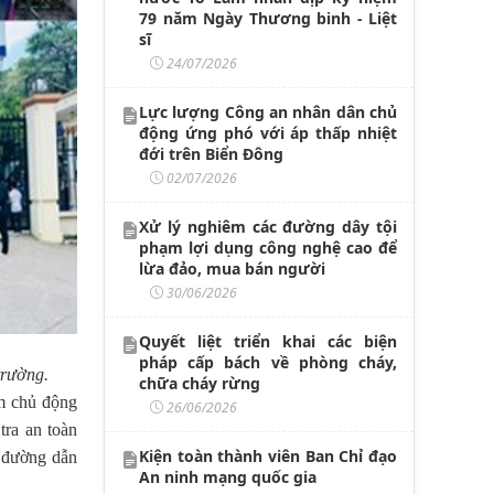
79 năm Ngày Thương binh - Liệt
sĩ
24/07/2026
Lực lượng Công an nhân dân chủ
động ứng phó với áp thấp nhiệt
đới trên Biển Đông
02/07/2026
Xử lý nghiêm các đường dây tội
phạm lợi dụng công nghệ cao để
lừa đảo, mua bán người
30/06/2026
Quyết liệt triển khai các biện
pháp cấp bách về phòng cháy,
trường.
chữa cháy rừng
ằm chủ động
26/06/2026
tra an toàn
Kiện toàn thành viên Ban Chỉ đạo
n đường dẫn
An ninh mạng quốc gia