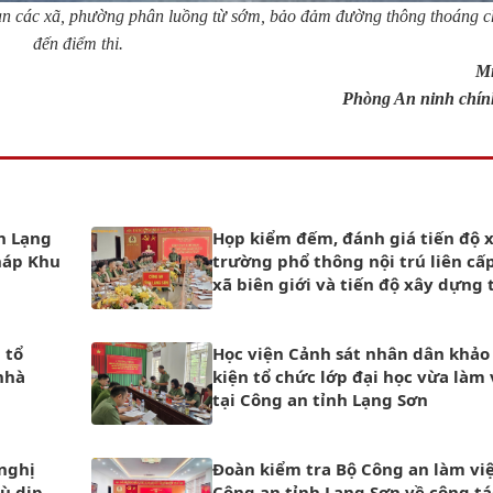
n các xã, phường phân luồng từ sớm, bảo đảm đường thông thoáng ch
đến điểm thi.
M
Phòng An ninh chính 
nh Lạng
Họp kiểm đếm, đánh giá tiến độ 
háp Khu
trường phổ thông nội trú liên cấp
xã biên giới và tiến độ xây dựng 
Công an xã
 tổ
Học viện Cảnh sát nhân dân khảo 
nhà
kiện tổ chức lớp đại học vừa làm
tại Công an tỉnh Lạng Sơn
 nghị
Đoàn kiểm tra Bộ Công an làm việ
ù dịp
Công an tỉnh Lạng Sơn về công tá