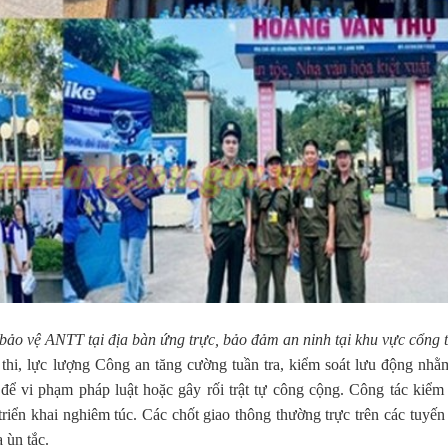
bảo vệ ANTT tại địa bàn ứng trực, bảo đảm an ninh tại khu vực cổng 
ểm thi, lực lượng Công an tăng cường tuần tra, kiểm soát lưu động nh
ể vi phạm pháp luật hoặc gây rối trật tự công cộng. Công tác kiểm 
 triển khai nghiêm túc. Các chốt giao thông thường trực trên các tuyế
 ùn tắc.