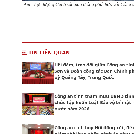
Ảnh: Lực lượng Cảnh sát giao thông phối hợp với Công a
TIN LIÊN QUAN
Hội đàm, trao đổi giữa Công an tỉ
Sơn và Đoàn công tác Ban Chính p
uỷ Quảng Tây, Trung Quốc
Công an tỉnh tham mưu UBND tỉnh
chức tập huấn Luật Bảo vệ bí mật 
nước năm 2026
Công an tỉnh họp Hội đồng xét, đề
giảm thời hạn chấp hành án phạt t