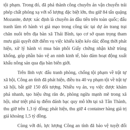
tội phạm. Trong đó, đã phá thành công chuyên án vận chuyển trái
phép chất phóng xạ với số lượng đặc biệt lớn, thu giữ 84 tấn quặng
Mozanite, được xác định là chuyên án đầu tiên trên toàn quốc; đấu
tranh làm rõ hành vi giả mạo trong công tác tại dự án trang trại
chăn nuôi trên địa bàn xã Thái Bình, tạo cơ sở quan trọng tham
mưu giải quyết dứt điểm vụ việc khiếu kiện kéo dài; đồng thời phát
hiện, xử lý hành vi mua bán phôi Giấy chứng nhận khử trùng
khống, góp phần bảo vệ an ninh kinh tế, bảo đảm hoạt động xuất
khẩu nông sản qua địa bàn biên giới.
Trên lĩnh vực đấu tranh phòng, chống tội phạm về trật tự
xã hội, Công an tỉnh đã phát hiện, điều tra 40 vụ phạm tội về trật tự
xã hội, bắt giữ 150 đối tượng. Nhiều vụ án, vụ việc được khám
phá nhanh, tạo hiệu ứng răn đe, phòng ngừa mạnh mẽ trong xã
hội, như triệt phá tụ điểm đánh bạc quy mô lớn tại xã Tân Thành,
thu giữ trên 1,3 tỷ đồng; phát hiện, thu giữ 4 container hàng giả trị
giá khoảng 1,5 tỷ đồng.
Cùng với đó, lực lượng Công an tỉnh đã bảo vệ tuyệt đối