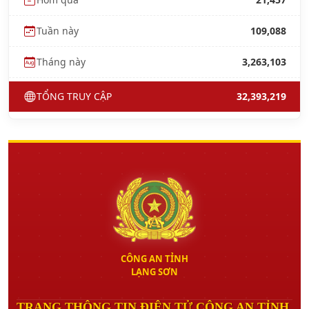
Tuần này
109,088
Tháng này
3,263,103
TỔNG TRUY CẬP
32,393,219
CÔNG AN TỈNH
LẠNG SƠN
TRANG THÔNG TIN ĐIỆN TỬ CÔNG AN TỈNH