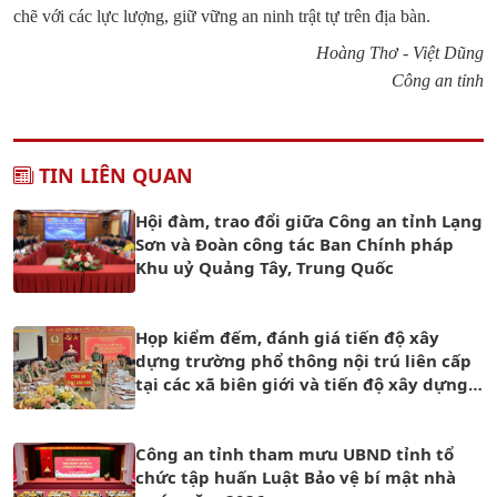
chẽ với các lực lượng, giữ vững an ninh trật tự trên địa bàn.
Hoàng Thơ - Việt Dũng
Công an tỉnh
TIN LIÊN QUAN
Hội đàm, trao đổi giữa Công an tỉnh Lạng
Sơn và Đoàn công tác Ban Chính pháp
Khu uỷ Quảng Tây, Trung Quốc
Họp kiểm đếm, đánh giá tiến độ xây
dựng trường phổ thông nội trú liên cấp
tại các xã biên giới và tiến độ xây dựng
trụ sở Công an xã
Công an tỉnh tham mưu UBND tỉnh tổ
chức tập huấn Luật Bảo vệ bí mật nhà