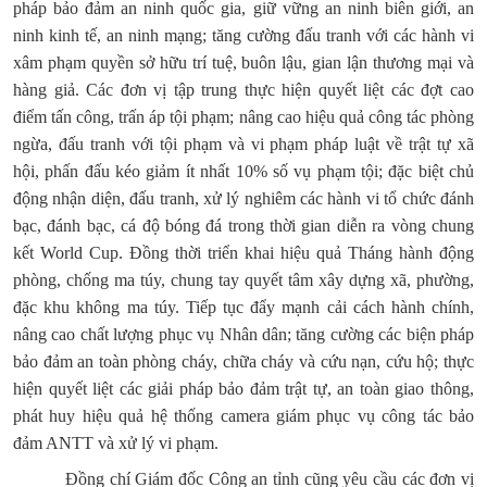
pháp bảo đảm an ninh quốc gia, giữ vững an ninh biên giới, an
ninh kinh tế, an ninh mạng; tăng cường đấu tranh với các hành vi
xâm phạm quyền sở hữu trí tuệ, buôn lậu, gian lận thương mại và
hàng giả. Các đơn vị tập trung thực hiện quyết liệt các đợt cao
điểm tấn công, trấn áp tội phạm; nâng cao hiệu quả công tác phòng
ngừa, đấu tranh với tội phạm và vi phạm pháp luật về trật tự xã
hội, phấn đấu kéo giảm ít nhất 10% số vụ phạm tội; đặc biệt chủ
động nhận diện, đấu tranh, xử lý nghiêm các hành vi tổ chức đánh
bạc, đánh bạc, cá độ bóng đá trong thời gian diễn ra vòng chung
kết World Cup. Đồng thời triển khai hiệu quả Tháng hành động
phòng, chống ma túy, chung tay quyết tâm xây dựng xã, phường,
đặc khu không ma túy. Tiếp tục đẩy mạnh cải cách hành chính,
nâng cao chất lượng phục vụ Nhân dân; tăng cường các biện pháp
bảo đảm an toàn phòng cháy, chữa cháy và cứu nạn, cứu hộ; thực
hiện quyết liệt các giải pháp bảo đảm trật tự, an toàn giao thông,
phát huy hiệu quả hệ thống camera giám phục vụ công tác bảo
đảm ANTT và xử lý vi phạm.
Đồng chí Giám đốc Công an tỉnh cũng yêu cầu các đơn vị