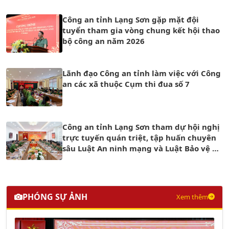
Công an tỉnh Lạng Sơn gặp mặt đội
tuyển tham gia vòng chung kết hội thao
bộ công an năm 2026
Lãnh đạo Công an tỉnh làm việc với Công
an các xã thuộc Cụm thi đua số 7
Công an tỉnh Lạng Sơn tham dự hội nghị
trực tuyến quán triệt, tập huấn chuyên
sâu Luật An ninh mạng và Luật Bảo vệ dữ
liệu cá nhân trong Công an nhân dân
PHÓNG SỰ ẢNH
Xem thêm