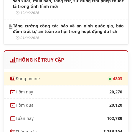
sản xuất, mua bán, tàng trữ, sử dụng trái phép thuốc
lá trong tình hình mới
19/06/2026
Tăng cường công tác bảo vệ an ninh quốc gia, bảo
đảm trật tự an toàn xã hội trong hoạt động du lịch
01/06/2026
THỐNG KÊ TRUY CẬP
Đang online
4803
Hôm nay
20,270
Hôm qua
20,120
Tuần này
102,789
Tháng này
3,256,804