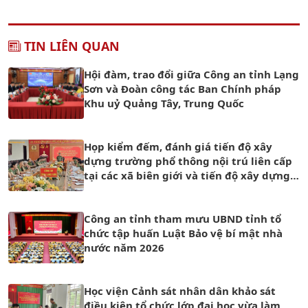
TIN LIÊN QUAN
Hội đàm, trao đổi giữa Công an tỉnh Lạng
Sơn và Đoàn công tác Ban Chính pháp
Khu uỷ Quảng Tây, Trung Quốc
Họp kiểm đếm, đánh giá tiến độ xây
dựng trường phổ thông nội trú liên cấp
tại các xã biên giới và tiến độ xây dựng
trụ sở Công an xã
Công an tỉnh tham mưu UBND tỉnh tổ
chức tập huấn Luật Bảo vệ bí mật nhà
nước năm 2026
Học viện Cảnh sát nhân dân khảo sát
điều kiện tổ chức lớp đại học vừa làm