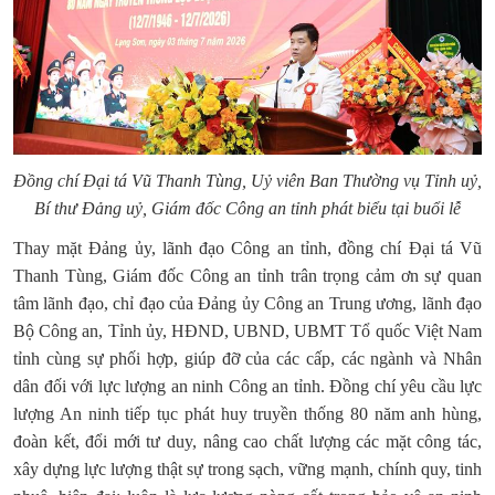
Đồng chí Đại tá Vũ Thanh Tùng, Uỷ viên Ban Thường vụ Tỉnh uỷ,
Bí thư Đảng uỷ, Giám đốc Công an tỉnh phát biểu tại buổi lễ
Thay mặt Đảng ủy,
lãnh đạo
Công an tỉnh,
đồng chí
Đại tá Vũ
Thanh Tùng, Giám đốc Công an tỉnh trân trọng cảm ơn sự quan
tâm lãnh đạo, chỉ đạo của
Đảng ủy Công an Trung ương, lãnh đạo
Bộ Công an, Tỉnh ủy, HĐND, UBND
, UBMT Tổ quốc Việt Nam
tỉnh cùng sự phối hợp, giúp đỡ của các cấp, các ngành
và Nhân
dân
đối với lực lượng
an ninh
Công an tỉnh. Đồng chí yêu cầu lực
lượng An ninh tiếp tục phát huy truyền thống 80 năm anh hùng,
đoàn kết, đổi mới tư duy, nâng cao chất lượng các mặt công tác,
xây dựng lực lượng thật sự trong sạch, vững mạnh, chính quy, tinh