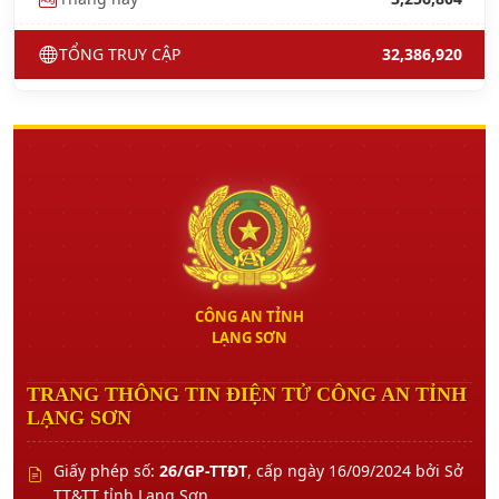
TỔNG TRUY CẬP
32,386,920
CÔNG AN TỈNH
LẠNG SƠN
TRANG THÔNG TIN ĐIỆN TỬ CÔNG AN TỈNH
LẠNG SƠN
Giấy phép số:
26/GP-TTĐT
, cấp ngày 16/09/2024 bởi Sở
TT&TT tỉnh Lạng Sơn.