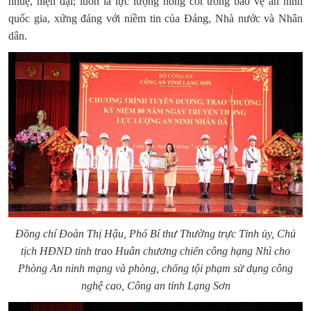
nhuệ, hiện đại; luôn là lực lượng nòng cốt trong bảo vệ an ninh
quốc gia, xứng đáng với niềm tin của Đảng, Nhà nước và Nhân
dân.
Đồng chí
Đoàn Thị Hậu
, Phó Bí thư
Thường trực
Tỉnh ủy, Chủ
tịch
HĐND
tỉnh trao
Huân chương chiến công hạng Nhì cho
Phòng An ninh mạng và phòng, chống tội phạm sử dụng công
nghệ cao, Công an tỉnh Lạng Sơn