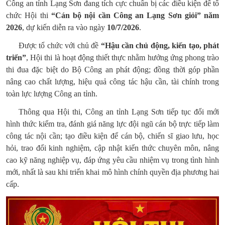
Công an tỉnh Lạng Sơn đang tích cực chuẩn bị các điều kiện để tổ
chức Hội thi
“Cán bộ nội cần Công an Lạng Sơn giỏi” năm
2026
, dự kiến diễn ra vào ngày
10/7/2026
.
Được tổ chức với chủ đề
“Hậu cần chủ động, kiến tạo, phát
triển”
, Hội thi là hoạt động thiết thực nhằm hưởng ứng phong trào
thi đua đặc biệt do Bộ Công an phát động; đồng thời góp phần
nâng cao chất lượng, hiệu quả công tác hậu cần, tài chính trong
toàn lực lượng Công an tỉnh.
Thông qua Hội thi, Công an tỉnh Lạng Sơn tiếp tục đổi mới
hình thức kiểm tra, đánh giá năng lực đội ngũ cán bộ trực tiếp làm
công tác nội cần; tạo điều kiện để cán bộ, chiến sĩ giao lưu, học
hỏi, trao đổi kinh nghiệm, cập nhật kiến thức chuyên môn, nâng
cao kỹ năng nghiệp vụ, đáp ứng yêu cầu nhiệm vụ trong tình hình
mới, nhất là sau khi triển khai mô hình chính quyền địa phương hai
cấp.