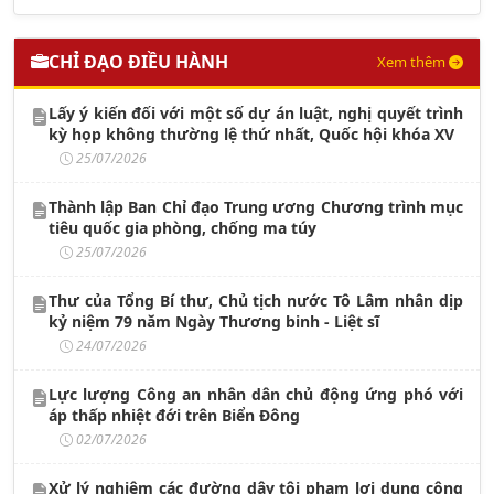
CHỈ ĐẠO ĐIỀU HÀNH
Xem thêm
Lấy ý kiến đối với một số dự án luật, nghị quyết trình
kỳ họp không thường lệ thứ nhất, Quốc hội khóa XV
25/07/2026
Thành lập Ban Chỉ đạo Trung ương Chương trình mục
tiêu quốc gia phòng, chống ma túy
25/07/2026
Thư của Tổng Bí thư, Chủ tịch nước Tô Lâm nhân dịp
kỷ niệm 79 năm Ngày Thương binh - Liệt sĩ
24/07/2026
Lực lượng Công an nhân dân chủ động ứng phó với
áp thấp nhiệt đới trên Biển Đông
02/07/2026
Xử lý nghiêm các đường dây tội phạm lợi dụng công