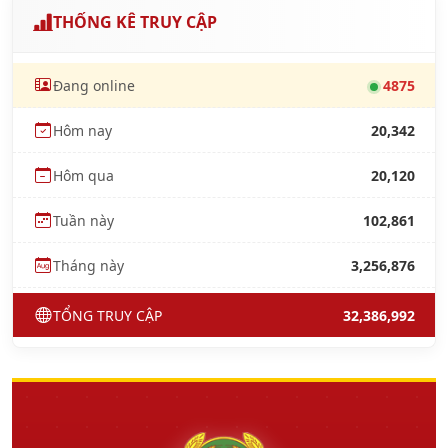
THỐNG KÊ TRUY CẬP
Đang online
4875
Hôm nay
20,342
Hôm qua
20,120
Tuần này
102,861
Tháng này
3,256,876
TỔNG TRUY CẬP
32,386,992