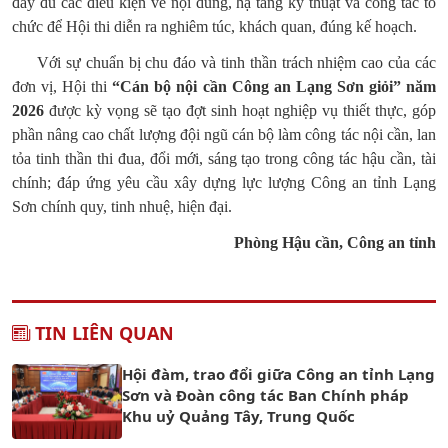
đầy đủ các điều kiện về nội dung, hạ tầng kỹ thuật và công tác tổ
chức để Hội thi diễn ra nghiêm túc, khách quan, đúng kế hoạch.
Với sự chuẩn bị chu đáo và tinh thần trách nhiệm cao của các
đơn vị, Hội thi
“Cán bộ nội cần Công an Lạng Sơn giỏi” năm
2026
được kỳ vọng sẽ tạo đợt sinh hoạt nghiệp vụ thiết thực, góp
phần nâng cao chất lượng đội ngũ cán bộ làm công tác nội cần, lan
tỏa tinh thần thi đua, đổi mới, sáng tạo trong công tác hậu cần, tài
chính; đáp ứng yêu cầu xây dựng lực lượng Công an tỉnh Lạng
Sơn chính quy, tinh nhuệ, hiện đại.
Phòng Hậu cần, Công an tỉnh
TIN LIÊN QUAN
Hội đàm, trao đổi giữa Công an tỉnh Lạng
Sơn và Đoàn công tác Ban Chính pháp
Khu uỷ Quảng Tây, Trung Quốc