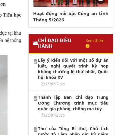
Sơn
Hoạt động nổi bật Công an tỉnh
p Tiểu học
Tháng 5/2026
dục tại khu
CHỈ ĐẠO ĐIỀU
Xem thêm
ển hệ thống
HÀNH
Lấy ý kiến đối với một số dự án
luật, nghị quyết trình kỳ họp
không thường lệ thứ nhất, Quốc
hội khóa XV
25/07/2026
Thành lập Ban Chỉ đạo Trung
ương Chương trình mục tiêu
quốc gia phòng, chống ma túy
25/07/2026
Thư của Tổng Bí thư, Chủ tịch
nước Tô Lâm nhân dịp kỷ niệm