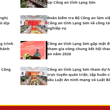
tại Công an tỉnh Lạng Sơn
 nghị
Đoàn kiểm tra Bộ Công an làm việ
ù dịp
Công an tỉnh Lạng Sơn về công tá
nghiệp vụ
g trình
Công an tỉnh Lạng Sơn gặp mặt đ
Khánh
tham gia vòng chung kết hội tha
an năm 2026
i Công
Công an tỉnh Lạng Sơn tham dự h
trực tuyến quán triệt, tập huấn 
sâu Luật An ninh mạng và Luật B
liệu cá nhân trong Công an nhân