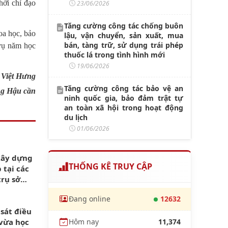
hời chỉ đạo
23/06/2026
Tăng cường công tác chống buôn
oa học, bảo
lậu, vận chuyển, sản xuất, mua
bán, tàng trữ, sử dụng trái phép
 vụ năm học
thuốc lá trong tình hình mới
19/06/2026
Việt Hưng
Tăng cường công tác bảo vệ an
g Hậu cần
ninh quốc gia, bảo đảm trật tự
an toàn xã hội trong hoạt động
du lịch
01/06/2026
xây dựng
THỐNG KÊ TRUY CẬP
 tại các
trụ sở
Đang online
12632
sát điều
 vừa học
Hôm nay
11,374