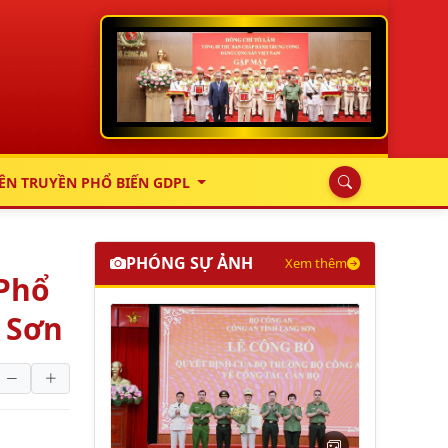
ÊN TRUYỀN PHỔ BIẾN GDPL
PHÓNG SỰ ẢNH
Xem thêm
 Phổ
u Sơn