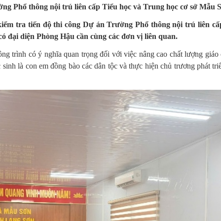
ờng Phổ thông nội trú liên cấp Tiểu học và Trung học cơ sở Mẫu 
iểm tra tiến độ thi công Dự án Trường Phổ thông nội trú liên cấ
ó đại diện Phòng Hậu cần cùng các đơn vị liên quan.
g trình có ý nghĩa quan trọng đối với việc nâng cao chất lượng giáo 
c sinh là con em đồng bào các dân tộc và thực hiện chủ trương phát tri