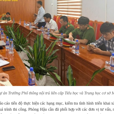
Dự án Trường Phổ thông nội trú liên cấp Tiểu học và Trung học cơ sở 
áo cáo tiến độ thực hiện các hạng mục, kiểm tra tình hình triển khai 
á trình thi công. Phòng Hậu cần đã phối hợp với các đơn vị tư vấn, 