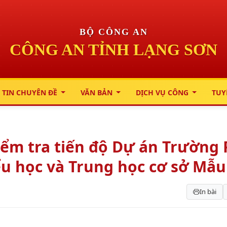
BỘ CÔNG AN
CÔNG AN TỈNH LẠNG SƠN
 TIN CHUYÊN ĐỀ
VĂN BẢN
DỊCH VỤ CÔNG
TUY
iểm tra tiến độ Dự án Trường
iểu học và Trung học cơ sở Mẫ
In bài