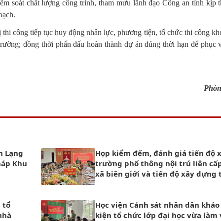
ểm soát chất lượng công trình, tham mưu lãnh đạo Công an tỉnh kịp t
oạch.
 thi công tiếp tục huy động nhân lực, phương tiện, tổ chức thi công kh
i trường; đồng thời phấn đấu hoàn thành dự án đúng thời hạn để phục
Phòn
nh Lạng
Họp kiểm đếm, đánh giá tiến độ 
háp Khu
trường phổ thông nội trú liên cấp
xã biên giới và tiến độ xây dựng 
Công an xã
 tổ
Học viện Cảnh sát nhân dân khảo 
nhà
kiện tổ chức lớp đại học vừa làm