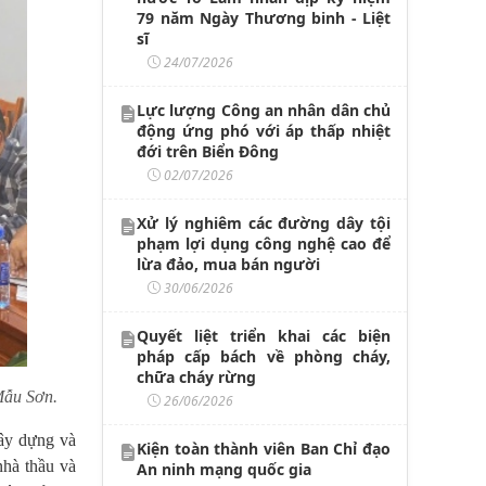
79 năm Ngày Thương binh - Liệt
sĩ
24/07/2026
Lực lượng Công an nhân dân chủ
động ứng phó với áp thấp nhiệt
đới trên Biển Đông
02/07/2026
Xử lý nghiêm các đường dây tội
phạm lợi dụng công nghệ cao để
lừa đảo, mua bán người
30/06/2026
Quyết liệt triển khai các biện
pháp cấp bách về phòng cháy,
chữa cháy rừng
Mẫu Sơn.
26/06/2026
xây dựng và
Kiện toàn thành viên Ban Chỉ đạo
nhà thầu và
An ninh mạng quốc gia