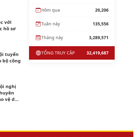
Hôm qua
20,206
c với
Tuần này
135,556
c hồ sơ
Tháng này
3,289,571
TỔNG TRUY CẬP
32,419,687
ội tuyển
o bộ công
ội nghị
chuyên
ảo vệ dữ
 dân