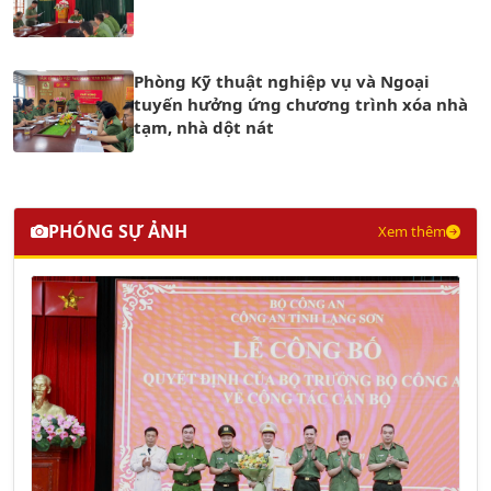
Phòng Kỹ thuật nghiệp vụ và Ngoại
tuyến hưởng ứng chương trình xóa nhà
tạm, nhà dột nát
PHÓNG SỰ ẢNH
Xem thêm