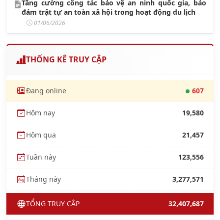
Tăng cường công tác bảo vệ an ninh quốc gia, bảo
đảm trật tự an toàn xã hội trong hoạt động du lịch
01/06/2026
THỐNG KÊ TRUY CẬP
Đang online
607
Hôm nay
19,580
Hôm qua
21,457
Tuần này
123,556
Tháng này
3,277,571
TỔNG TRUY CẬP
32,407,687