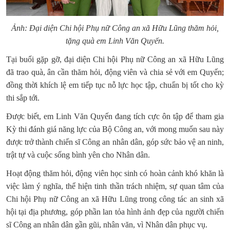
Ảnh: Đại diện Chi hội Phụ nữ Công an xã Hữu Lũng thăm hỏi,
tặng quà em Linh Văn Quyến.
Tại buổi gặp gỡ, đại diện Chi hội Phụ nữ Công an xã Hữu Lũng
đã trao quà, ân cần thăm hỏi, động viên và chia sẻ với em Quyến;
đồng thời khích lệ em tiếp tục nỗ lực học tập, chuẩn bị tốt cho kỳ
thi sắp tới.
Được biết, em Linh Văn Quyến đang tích cực ôn tập để tham gia
Kỳ thi đánh giá năng lực của Bộ Công an, với mong muốn sau này
được trở thành chiến sĩ Công an nhân dân, góp sức bảo vệ an ninh,
trật tự và cuộc sống bình yên cho Nhân dân.
Hoạt động thăm hỏi, động viên học sinh có hoàn cảnh khó khăn là
việc làm ý nghĩa, thể hiện tinh thần trách nhiệm, sự quan tâm của
Chi hội Phụ nữ Công an xã Hữu Lũng trong công tác an sinh xã
hội tại địa phương, góp phần lan tỏa hình ảnh đẹp của người chiến
sĩ Công an nhân dân gần gũi, nhân văn, vì Nhân dân phục vụ.