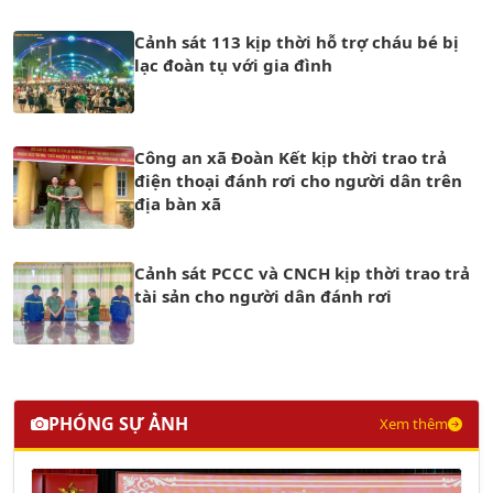
Cảnh sát 113 kịp thời hỗ trợ cháu bé bị
lạc đoàn tụ với gia đình
Công an xã Đoàn Kết kịp thời trao trả
điện thoại đánh rơi cho người dân trên
địa bàn xã
Cảnh sát PCCC và CNCH kịp thời trao trả
tài sản cho người dân đánh rơi
PHÓNG SỰ ẢNH
Xem thêm