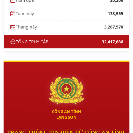
Hôm qua
20,206
Tuần này
133,555
Tháng này
3,287,570
TỔNG TRUY CẬP
32,417,686
CÔNG AN TỈNH
LẠNG SƠN
TRANG THÔNG TIN ĐIỆN TỬ CÔNG AN TỈNH