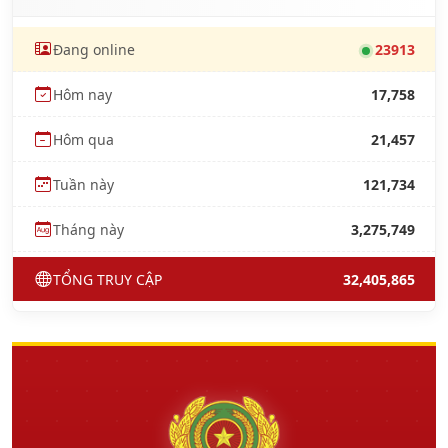
Đang online
23913
Hôm nay
17,758
Hôm qua
21,457
Tuần này
121,734
Tháng này
3,275,749
TỔNG TRUY CẬP
32,405,865