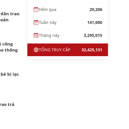
Hôm qua
20,206
 dân trao
hoản
Tuần này
141,000
Tháng này
3,295,015
i công
ao thông
TỔNG TRUY CẬP
32,425,131
bé bị lạc
rao trả