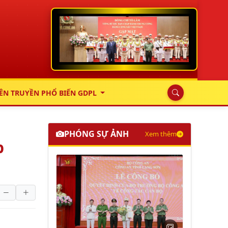
ÊN TRUYỀN PHỔ BIẾN GDPL
PHÓNG SỰ ẢNH
Xem thêm
p