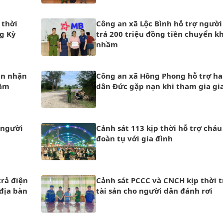
 thời
Công an xã Lộc Bình hỗ trợ người
g Kỳ
trả 200 triệu đồng tiền chuyển k
nhầm
ân nhận
Công an xã Hồng Phong hỗ trợ ha
hầm
dân Đức gặp nạn khi tham gia gi
 người
Cảnh sát 113 kịp thời hỗ trợ cháu 
đoàn tụ với gia đình
trả điện
Cảnh sát PCCC và CNCH kịp thời t
 địa bàn
tài sản cho người dân đánh rơi