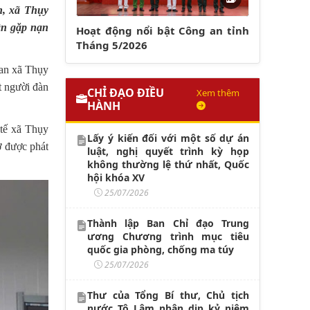
n, xã Thụy
ân gặp nạn
Hoạt động nổi bật Công an tỉnh
Tháng 5/2026
 an xã Thụy
t người đàn
CHỈ ĐẠO ĐIỀU
Xem thêm
HÀNH
 tế xã Thụy
Lấy ý kiến đối với một số dự án
ờ được phát
luật, nghị quyết trình kỳ họp
không thường lệ thứ nhất, Quốc
hội khóa XV
25/07/2026
Thành lập Ban Chỉ đạo Trung
ương Chương trình mục tiêu
quốc gia phòng, chống ma túy
25/07/2026
Thư của Tổng Bí thư, Chủ tịch
nước Tô Lâm nhân dịp kỷ niệm