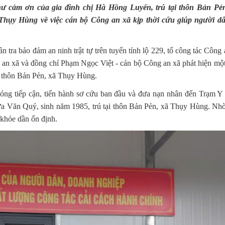
 cảm ơn của gia đình chị Hà Hồng Luyến, trú tại thôn Bản Pẻ
hụy Hùng về việc cán bộ Công an xã kịp thời cứu giúp người d
n tra bảo đảm an ninh trật tự trên tuyến tỉnh lộ 229, tổ công tác Công
n xã và đồng chí Phạm Ngọc Việt - cán bộ Công an xã phát hiện mộ
c thôn Bản Pẻn, xã Thụy Hùng.
óng tiếp cận, tiến hành sơ cứu ban đầu và đưa nạn nhân đến Trạm Y
ứa Văn Quý, sinh năm 1985, trú tại thôn Bản Pẻn, xã Thụy Hùng. Nh
 khỏe dần ổn định.