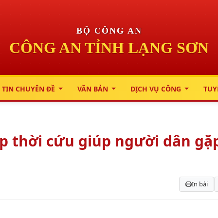
BỘ CÔNG AN
CÔNG AN TỈNH LẠNG SƠN
 TIN CHUYÊN ĐỀ
VĂN BẢN
DỊCH VỤ CÔNG
TUY
p thời cứu giúp người dân gặ
In bài