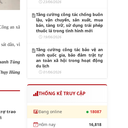
23/06/2026
Tăng cường công tác chống buôn
lậu, vận chuyển, sản xuất, mua
bán, tàng trữ, sử dụng trái phép
 Công an xã
thuốc lá trong tình hình mới
19/06/2026
sát dân, vì
Tăng cường công tác bảo vệ an
ninh quốc gia, bảo đảm trật tự
an toàn xã hội trong hoạt động
hanh Tùng
du lịch
01/06/2026
Thụy Hùng
THỐNG KÊ TRUY CẬP
trợ trao
Đang online
18087
i
Hôm nay
16,818