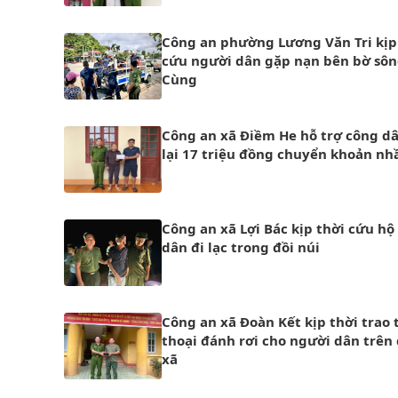
Công an phường Lương Văn Tri kịp
cứu người dân gặp nạn bên bờ sôn
Cùng
Công an xã Điềm He hỗ trợ công d
lại 17 triệu đồng chuyển khoản n
Công an xã Lợi Bác kịp thời cứu hộ
dân đi lạc trong đồi núi
Công an xã Đoàn Kết kịp thời trao 
thoại đánh rơi cho người dân trên
xã