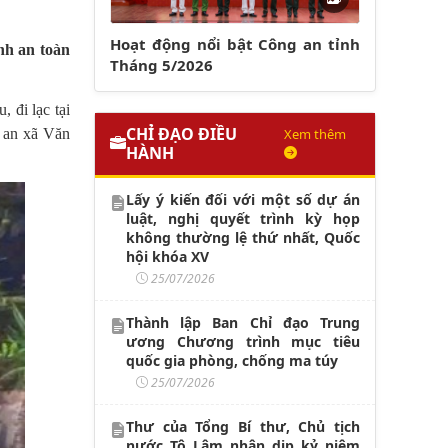
Hoạt động nổi bật Công an tỉnh
nh an toàn
Tháng 5/2026
 đi lạc tại
CHỈ ĐẠO ĐIỀU
Xem thêm
g an xã Văn
HÀNH
Lấy ý kiến đối với một số dự án
luật, nghị quyết trình kỳ họp
không thường lệ thứ nhất, Quốc
hội khóa XV
25/07/2026
Thành lập Ban Chỉ đạo Trung
ương Chương trình mục tiêu
quốc gia phòng, chống ma túy
25/07/2026
Thư của Tổng Bí thư, Chủ tịch
nước Tô Lâm nhân dịp kỷ niệm