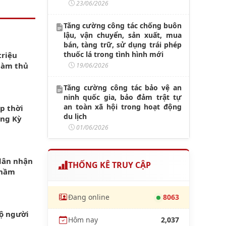
23/06/2026
Tăng cường công tác chống buôn
lậu, vận chuyển, sản xuất, mua
bán, tàng trữ, sử dụng trái phép
thuốc lá trong tình hình mới
triệu
làm thủ
19/06/2026
Tăng cường công tác bảo vệ an
ninh quốc gia, bảo đảm trật tự
an toàn xã hội trong hoạt động
p thời
du lịch
ông Kỳ
01/06/2026
dân nhận
THỐNG KÊ TRUY CẬP
nhầm
Đang online
8063
hộ người
Hôm nay
2,037