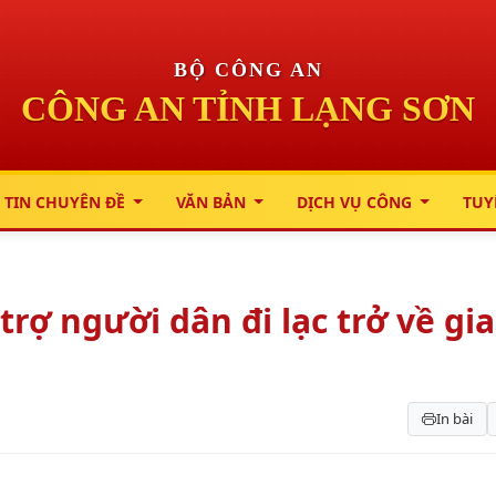
BỘ CÔNG AN
CÔNG AN TỈNH LẠNG SƠN
 TIN CHUYÊN ĐỀ
VĂN BẢN
DỊCH VỤ CÔNG
TUY
rợ người dân đi lạc trở về gia
In bài