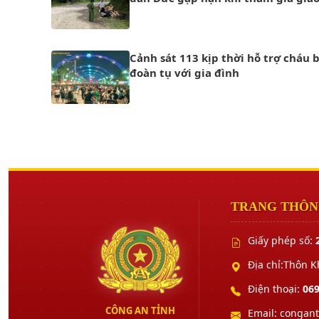
Cảnh sát 113 kịp thời hỗ trợ cháu b
đoàn tụ với gia đình
TRANG THÔNG
Giấy phép số:
Địa chỉ:Thôn 
Điện thoại:
069
CÔNG AN TỈNH
Email: congan