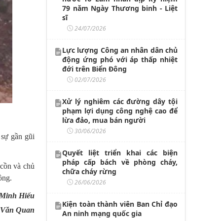
79 năm Ngày Thương binh - Liệt
sĩ
24/07/2026
Lực lượng Công an nhân dân chủ
động ứng phó với áp thấp nhiệt
đới trên Biển Đông
02/07/2026
Xử lý nghiêm các đường dây tội
phạm lợi dụng công nghệ cao để
lừa đảo, mua bán người
30/06/2026
 sự gần gũi
Quyết liệt triển khai các biện
pháp cấp bách về phòng cháy,
 cồn và chủ
chữa cháy rừng
ồng.
26/06/2026
Minh Hiếu
Kiện toàn thành viên Ban Chỉ đạo
 Văn Quan
An ninh mạng quốc gia