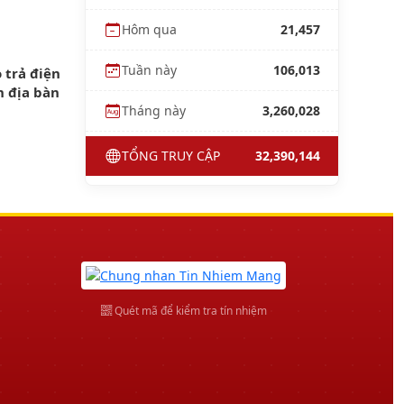
Hôm qua
21,457
Tuần này
106,013
 trả điện
n địa bàn
Tháng này
3,260,028
TỔNG TRUY CẬP
32,390,144
Quét mã để kiểm tra tín nhiệm