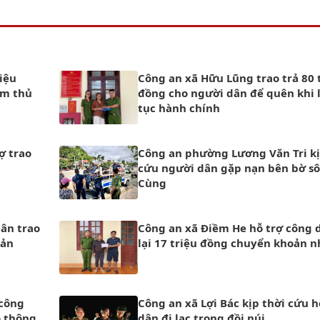
iệu
Công an xã Hữu Lũng trao trả 80 
àm thủ
đồng cho người dân để quên khi 
tục hành chính
ợ trao
Công an phường Lương Văn Tri kị
cứu người dân gặp nạn bên bờ s
Cùng
dân trao
Công an xã Điềm He hỗ trợ công 
oản
lại 17 triệu đồng chuyển khoản 
 công
Công an xã Lợi Bác kịp thời cứu 
o thông
dân đi lạc trong đồi núi