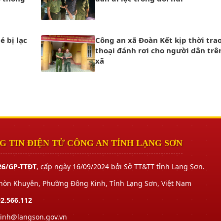
é bị lạc
Công an xã Đoàn Kết kịp thời trao
thoại đánh rơi cho người dân trê
xã
 TIN ĐIỆN TỬ CÔNG AN TỈNH LẠNG SƠN
26/GP-TTĐT
, cấp ngày 16/09/2024 bởi Sở TT&TT tỉnh Lạng Sơn.
Khòn Khuyên, Phường Đông Kinh, Tỉnh Lạng Sơn, Việt Nam
2.566.112
tinh@langson.gov.vn