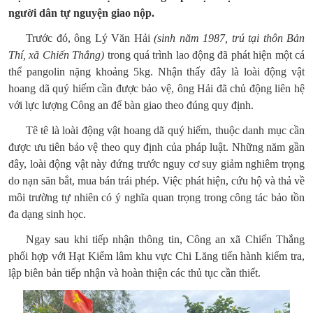
người dân tự nguyện giao nộp.
Trước đó, ông Lý Văn Hải
(sinh năm 1987, trú tại thôn Bản
Thí, xã Chiến Thắng)
trong quá trình lao động đã phát hiện một cá
thể pangolin nặng khoảng 5kg. Nhận thấy đây là loài động vật
hoang dã quý hiếm cần được bảo vệ, ông Hải đã chủ động liên hệ
với lực lượng Công an để bàn giao theo đúng quy định.
Tê tê là loài động vật hoang dã quý hiếm, thuộc danh mục cần
được ưu tiên bảo vệ theo quy định của pháp luật. Những năm gần
đây, loài động vật này đứng trước nguy cơ suy giảm nghiêm trọng
do nạn săn bắt, mua bán trái phép. Việc phát hiện, cứu hộ và thả về
môi trường tự nhiên có ý nghĩa quan trọng trong công tác bảo tồn
đa dạng sinh học.
Ngay sau khi tiếp nhận thông tin, Công an xã Chiến Thắng
phối hợp với Hạt Kiểm lâm khu vực Chi Lăng tiến hành kiểm tra,
lập biên bản tiếp nhận và hoàn thiện các thủ tục cần thiết.