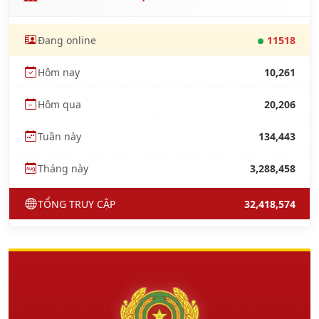
Đang online
11518
Hôm nay
10,261
Hôm qua
20,206
Tuần này
134,443
Tháng này
3,288,458
TỔNG TRUY CẬP
32,418,574