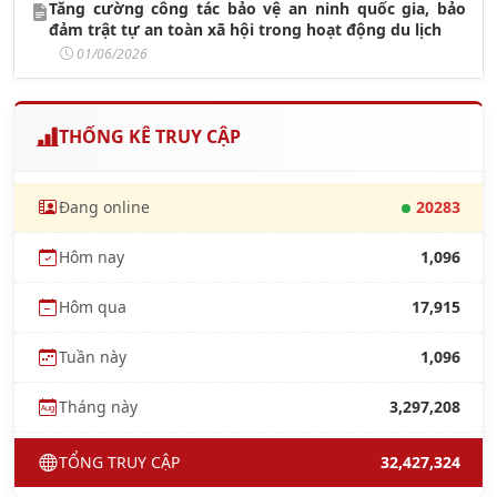
Tăng cường công tác bảo vệ an ninh quốc gia, bảo
đảm trật tự an toàn xã hội trong hoạt động du lịch
01/06/2026
THỐNG KÊ TRUY CẬP
Đang online
20283
Hôm nay
1,096
Hôm qua
17,915
Tuần này
1,096
Tháng này
3,297,208
TỔNG TRUY CẬP
32,427,324