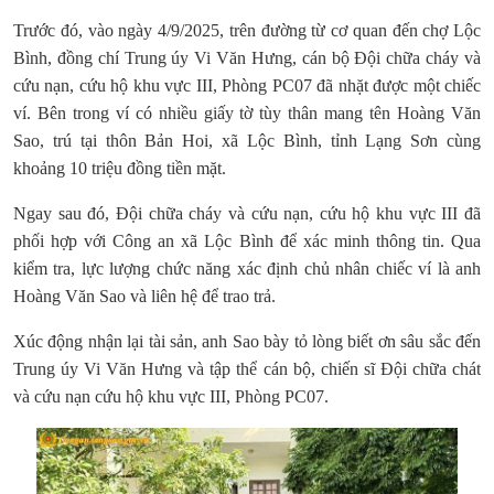
Trước đó, vào ngày 4/9/2025, trên đường từ cơ quan đến chợ Lộc
Bình, đồng chí Trung úy Vi Văn Hưng, cán bộ Đội chữa cháy và
cứu nạn, cứu hộ khu vực III, Phòng PC07 đã nhặt được một chiếc
ví. Bên trong ví có nhiều giấy tờ tùy thân mang tên Hoàng Văn
Sao, trú tại thôn Bản Hoi, xã Lộc Bình, tỉnh Lạng Sơn cùng
khoảng 10 triệu đồng tiền mặt.
Ngay sau đó, Đội chữa cháy và cứu nạn, cứu hộ khu vực III đã
phối hợp với Công an xã Lộc Bình để xác minh thông tin. Qua
kiểm tra, lực lượng chức năng xác định chủ nhân chiếc ví là anh
Hoàng Văn Sao và liên hệ để trao trả.
Xúc động nhận lại tài sản, anh Sao bày tỏ lòng biết ơn sâu sắc đến
Trung úy Vi Văn Hưng và tập thể cán bộ, chiến sĩ Đội chữa chát
và cứu nạn cứu hộ khu vực III, Phòng PC07.