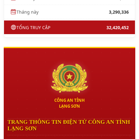
Tháng này
3,290,336
TỔNG TRUY CẬP
32,420,452
CÔNG AN TỈNH
LẠNG SƠN
TRANG THÔNG TIN ĐIỆN TỬ CÔNG AN TỈNH
LẠNG SƠN