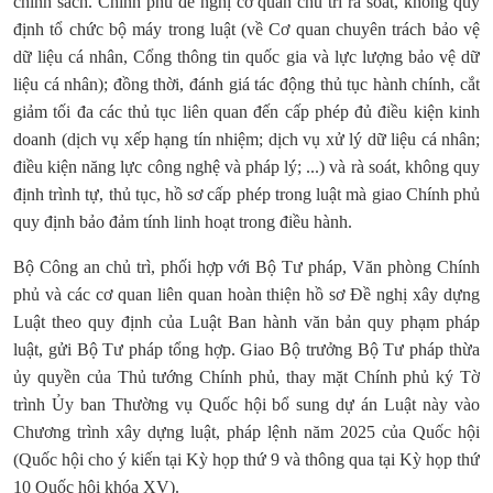
chính sách. Chính phủ đề nghị cơ quan chủ trì rà soát, không quy
định tổ chức bộ máy trong luật (về Cơ quan chuyên trách bảo vệ
dữ liệu cá nhân, Cổng thông tin quốc gia và lực lượng bảo vệ dữ
liệu cá nhân); đồng thời, đánh giá tác động thủ tục hành chính, cắt
giảm tối đa các thủ tục liên quan đến cấp phép đủ điều kiện kinh
doanh (dịch vụ xếp hạng tín nhiệm; dịch vụ xử lý dữ liệu cá nhân;
điều kiện năng lực công nghệ và pháp lý; ...) và rà soát, không quy
định trình tự, thủ tục, hồ sơ cấp phép trong luật mà giao Chính phủ
quy định bảo đảm tính linh hoạt trong điều hành.
Bộ Công an chủ trì, phối hợp với Bộ Tư pháp, Văn phòng Chính
phủ và các cơ quan liên quan hoàn thiện hồ sơ Đề nghị xây dựng
Luật theo quy định của Luật Ban hành văn bản quy phạm pháp
luật, gửi Bộ Tư pháp tổng hợp. Giao Bộ trưởng Bộ Tư pháp thừa
ủy quyền của Thủ tướng Chính phủ, thay mặt Chính phủ ký Tờ
trình Ủy ban Thường vụ Quốc hội bổ sung dự án Luật này vào
Chương trình xây dựng luật, pháp lệnh năm 2025 của Quốc hội
(Quốc hội cho ý kiến tại Kỳ họp thứ 9 và thông qua tại Kỳ họp thứ
10 Quốc hội khóa XV).