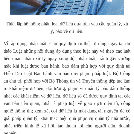
Thiết lập hệ thống phân loại dữ liệu dựa trên yêu cầu quản lý, xử
lý, bảo vệ dữ liệu.
Về áp dụng pháp luật: Cần quy định cụ thể, rõ ràng ngay tại dự
thảo Luật những nội dung áp dụng theo luật này và theo các luật
liên quan nhằm xử lý ngay xung đột pháp luật, tránh gây vướng
mắc khi luật được ban hành, bảo đảm phù hợp với quy định tại
Điều 156 Luật Ban hành văn bản quy phạm pháp luật. Bộ Công
an chủ trì, phối hợp với Bộ Thông tin và Truyền thông tiếp tục làm
rõ khái niệm dữ liệu, đối tượng, phạm vi quản lý bảo đảm thống
nhất các khái niệm về dữ liệu, dữ liệu số đã được quy định tại các
văn bản liên quan, nhất là pháp luật về giao dịch điện tử, công
nghệ thông tin; xem xét coi dữ liệu là một dạng tài nguyên để có
giải pháp quản lý, khai thác hiệu quả phục vụ quản lý nhà nước,
phát triển kinh tế xã hội, tạo thuận lợi cho người dân, doanh
nghiệp.