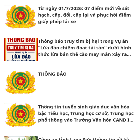
Từ ngày 01/7/2026: 07 điểm mới về sát
hạch, cấp, đổi, cấp lại và phục hồi điểm
giấy phép lái xe
Thông báo truy tìm bị hại trong vụ án
“Lừa đảo chiếm đoạt tài sản” dưới hình
thức lừa bán thẻ cào may mắn xảy ra
trên mạng xã hội
THÔNG BÁO
Thông tin tuyển sinh giáo dục văn hóa
bậc Tiểu học, Trung học cơ sở, Trung học
phổ thông vào Trường Văn hóa CAND I
năm học 2026 – 2027
Công an tỉnh Lạng Sơn thông tin về kỳ