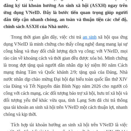
đăng ký tài khoản hưởng An sinh xã hội (ASXH) ngay trên
ứng dụng VNeID. Đây là bước tiến quan trọng giúp người
dân tiếp cận nhanh chóng, an toàn và thuận tiện các chế độ,
chính sách ASXH của Nhà nước.
Trong thời gian gần đây, việc chi trả
an sinh
xã hội qua ứng
dụng VNeID là minh chứng cho thấy công nghệ đang mang lại sự
công bằng và thay đổi chất lượng dịch vụ công; với VNeID, mọi
rào cản về khoảng cách và thời gian đều được xóa bỏ. Minh chứng
là trong đợt tặng quà người dân nhân dịp kỷ niệm 80 năm Cách
mạng tháng Tám và Quốc khánh 2/9; tặng quà của Đảng, Nhà
nước nhân dịp chào mừng Đại hội đại biểu toàn quốc lần thứ XIV
của Đảng và Tết Nguyên đán Bính Ngọ năm 2026 cho người có
công với cách mạng, các đối tượng bảo trợ xã hội, hưu trí xã hội và
đối tượng yếu thế khác vừa qua, tỉnh Lạng Sơn đã chi trả thông
qua tài khoản an sinh xã hội trên VNeID một cách thuận lợi, nhanh
chóng và kịp thời.
Tích hợp tài khoản hưởng an sinh xã hội trên VNeID là việc