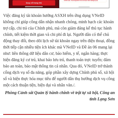
Việc đăng ký tài khoản hưởng ASXH trên ứng dụng VNeID
không chỉ giúp công dân nhận nhanh chóng, minh bạch các khoản
trợ cấp, chi trả của Chính phủ, mà còn giảm đáng kể thủ tục hành
chính, tiết kiệm thời gian và chi phí đi lại. Người dân có thể chủ
động thay đổi, theo dõi lịch sử tài khoản ngay trên điện thoại, đồng
thời tiếp cận nhiều tiện ích khác mà VNeID và Đề án 06 mang lại
như: liên thông dữ liệu dân cư, bảo hiểm, y tế, ngân hàng; thực
hiện đăng ký cư trú, khai báo lưu trú, thanh toán trực tuyến; đảm
bảo an toàn, bảo mật thông tin cá nhân. Qua đó, VNeID trở thành
cổng dịch vụ số đa năng, góp phần xây dựng Chính phủ số, xã hội
số và hiện thực hóa mục tiêu để người dân thụ hưởng dịch vụ công
một cách thuận tiện, hiện đại và nhân văn./.
Phòng Cảnh sát Quản lý hành chính về trật tự xã hội, Công an
tỉnh Lạng Sơn