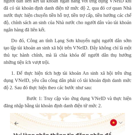
người dân liên kết tài khoản ngân hàng với ứng dụng VNeID khi
đã có tài khoản định danh điện tử mức độ 2, qua đó cơ quan Nhà
nước thực hiện chuyển tiền hỗ trợ, tiền trợ cấp, tiền hưởng các chế
độ, chính sách an sinh của Nhà nước cho người dân vào tài khoản
ngân hàng đã liên kết.
Do đó, Công an tỉnh Lạng Sơn khuyến nghị người dân sớm
tạo lập tài khoản an sinh xã hội trên VNeID. Đây không chỉ là một
thủ tục hành chính, mà là chìa khóa để người dân thụ hưởng
những tiện ích vượt trội.
1. Để thực hiện tích hợp tài khoản An sinh xã hội trên ứng
dụng VNeID, yêu cầu công dân phải có tài khoản định danh mức
độ 2. Sau đó thực hiện theo các bước như sau:
Bước 1: Truy cập vào ứng dụng VNeID và thực hiện
đăng nhập bằng tài khoản định danh điện tử mức 2.