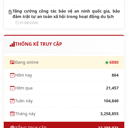
Tăng cường công tác bảo vệ an ninh quốc gia, bảo
đảm trật tự an toàn xã hội trong hoạt động du lịch
01/06/2026
THỐNG KÊ TRUY CẬP
Đang online
6880
Hôm nay
864
Hôm qua
21,457
Tuần này
104,840
Tháng này
3,258,855
TỔNG TRUY CẬP
32,388,971