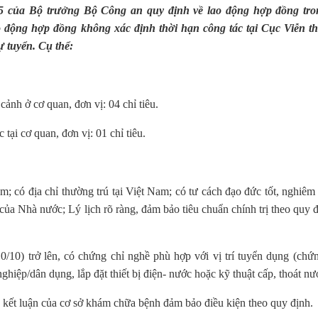
5 của Bộ trưởng Bộ Công an quy định về lao động hợp đồng t
 động hợp đồng không xác định thời hạn công tác tại Cục Viễn t
 tuyển. Cụ thể:
ảnh ở cơ quan, đơn vị: 04 chỉ tiêu.
 tại cơ quan, đơn vị: 01 chỉ tiêu.
ó địa chỉ thường trú tại Việt Nam; có tư cách đạo đức tốt, nghiêm
của Nhà nước; Lý lịch rõ ràng, đảm bảo tiêu chuẩn chính trị theo quy 
0/10) trở lên, có chứng chỉ nghề phù hợp với vị trí tuyển dụng (chứ
hiệp/dân dụng, lắp đặt thiết bị điện- nước hoặc kỹ thuật cấp, thoát nư
 kết luận của cơ sở khám chữa bệnh đảm bảo điều kiện theo quy định.