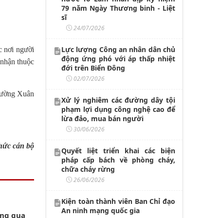
79 năm Ngày Thương binh - Liệt
sĩ
24/07/2026
Lực lượng Công an nhân dân chủ
c nơi người
động ứng phó với áp thấp nhiệt
 nhận thuộc
đới trên Biển Đông
02/07/2026
phường Xuân
Xử lý nghiêm các đường dây tội
phạm lợi dụng công nghệ cao để
lừa đảo, mua bán người
30/06/2026
hức cán bộ
Quyết liệt triển khai các biện
pháp cấp bách về phòng cháy,
chữa cháy rừng
26/06/2026
Kiện toàn thành viên Ban Chỉ đạo
An ninh mạng quốc gia
ông qua