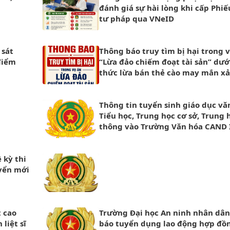
đánh giá sự hài lòng khi cấp Phiếu
tư pháp qua VNeID
 sát
Thông báo truy tìm bị hại trong 
 điểm
“Lừa đảo chiếm đoạt tài sản” dướ
thức lừa bán thẻ cào may mắn xả
mạng xã hội
Thông tin tuyển sinh giáo dục vă
Tiểu học, Trung học cơ sở, Trung 
thông vào Trường Văn hóa CAND 
học 2026 – 2027
 kỳ thi
uyển mới
t cao
Trường Đại học An ninh nhân dâ
liệt sĩ
báo tuyển dụng lao động hợp đồ