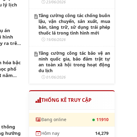
23/06/2026
 lý lịch
Tăng cường công tác chống buôn
lậu, vận chuyển, sản xuất, mua
bán, tàng trữ, sử dụng trái phép
vụ án
thuốc lá trong tình hình mới
i hình
19/06/2026
y ra trên
Tăng cường công tác bảo vệ an
ninh quốc gia, bảo đảm trật tự
n hóa bậc
an toàn xã hội trong hoạt động
học phổ
du lịch
I năm
01/06/2026
THỐNG KÊ TRUY CẬP
Đang online
11910
n thông
ng hưởng
Hôm nay
14,279