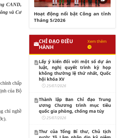
rong CAND,
hông và Cơ
Hoạt động nổi bật Công an tỉnh
Tháng 5/2026
CHỈ ĐẠO ĐIỀU
Xem thêm
HÀNH
Lấy ý kiến đối với một số dự án
luật, nghị quyết trình kỳ họp
không thường lệ thứ nhất, Quốc
hội khóa XV
 chỉnh chấp
25/07/2026
định của Bộ
Thành lập Ban Chỉ đạo Trung
ương Chương trình mục tiêu
quốc gia phòng, chống ma túy
ng chỉ nghề
25/07/2026
ớc).
Thư của Tổng Bí thư, Chủ tịch
nước Tô Lâm nhân dịp kỷ niệm