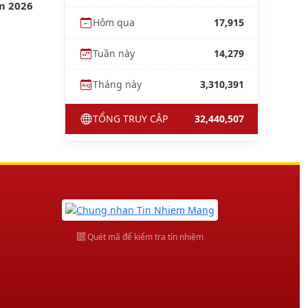
m 2026
Hôm qua
17,915
Tuần này
14,279
Tháng này
3,310,391
TỔNG TRUY CẬP
32,440,507
Quét mã để kiểm tra tín nhiệm