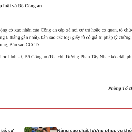
p luật và Bộ Công an
động có xác nhận của Công an cấp xã nơi cư trú hoặc cơ quan, tổ chứ
g 6 tháng gần nhất), bản sao các loại giấy tờ có giá trị pháp lý chứng
n dung, Bản sao CCCD.
a học hình sự, Bộ Công an (Địa chỉ: Đường Phan Tây Nhạc kéo dài, 
Phòng Tổ c
 tế, cơ
Nâng cao chất lượng phục vụ th