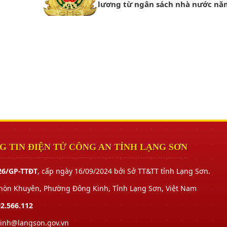
lương từ ngân sách nhà nước nă
 TIN ĐIỆN TỬ CÔNG AN TỈNH LẠNG SƠN
26/GP-TTĐT
, cấp ngày 16/09/2024 bởi Sở TT&TT tỉnh Lạng Sơn.
Khòn Khuyên, Phường Đông Kinh, Tỉnh Lạng Sơn, Việt Nam
2.566.112
tinh@langson.gov.vn