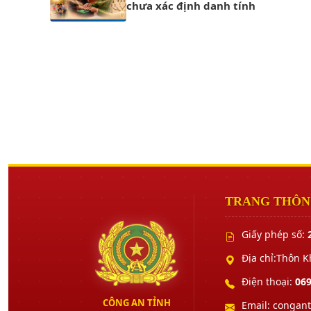
chưa xác định danh tính
TRANG THÔNG
Giấy phép số:
Địa chỉ:Thôn 
Điện thoại:
069
CÔNG AN TỈNH
Email: congan