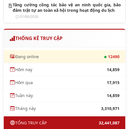
Tăng cường công tác bảo vệ an ninh quốc gia, bảo
đảm trật tự an toàn xã hội trong hoạt động du lịch
01/06/2026
THỐNG KÊ TRUY CẬP
Đang online
12490
Hôm nay
14,859
Hôm qua
17,915
Tuần này
14,859
Tháng này
3,310,971
TỔNG TRUY CẬP
32,441,087