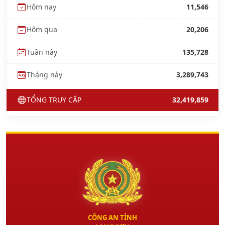
Hôm nay
11,546
Hôm qua
20,206
Tuần này
135,728
Tháng này
3,289,743
TỔNG TRUY CẬP
32,419,859
CÔNG AN TỈNH