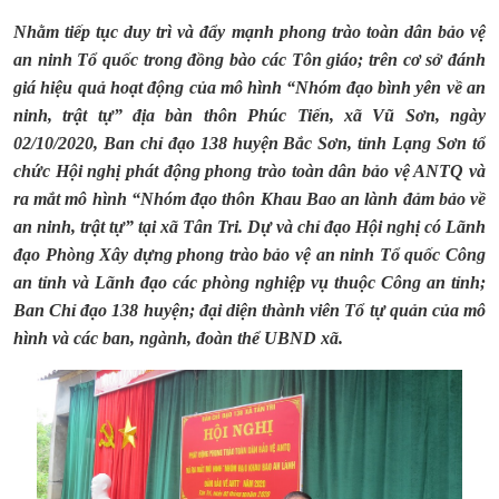
Nhằm tiếp tục duy trì và đẩy mạnh phong trào toàn dân bảo vệ
an ninh Tổ quốc trong đồng bào các Tôn giáo; trên cơ sở đánh
giá hiệu quả hoạt động của mô hình “Nhóm đạo bình yên về an
ninh, trật tự” địa bàn thôn Phúc Tiến, xã Vũ Sơn,
ngày
02/10/2020, Ban chỉ đạo 138 huyện Bắc Sơn, tỉnh Lạng Sơn tổ
chức Hội nghị phát động phong trào toàn dân bảo vệ ANTQ và
ra mắt mô hình “Nhóm đạo thôn Khau Bao an lành đảm bảo về
an ninh, trật tự” tại xã Tân Tri. Dự và chỉ đạo Hội nghị có Lãnh
đạo Phòng Xây dựng phong trào bảo vệ an ninh Tổ quốc Công
an tỉnh và Lãnh đạo các phòng nghiệp vụ thuộc Công an tỉnh;
Ban Chỉ đạo 138 huyện; đại diện thành viên Tổ tự quản của mô
hình và các ban, ngành, đoàn thể UBND xã.