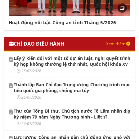
Hoạt động nổi bật Công an tỉnh Tháng 5/2026
CHỈ ĐẠO ĐIỀU HÀNH
Xem thêm
Lấy ý kiến đối với một số dự án luật, nghị quyết trình
kỳ họp không thường lệ thứ nhất, Quốc hội khóa XV
25/07/2026
Thành lập Ban Chỉ đạo Trung ương Chương trình mục
tiêu quốc gia phòng, chống ma túy
25/07/2026
Thư của Tổng Bí thư, Chủ tịch nước Tô Lâm nhân dịp
kỷ niệm 79 năm Ngày Thương binh - Liệt sĩ
24/07/2026
Lực lượng Công an nhân dân chủ động ứng phó với