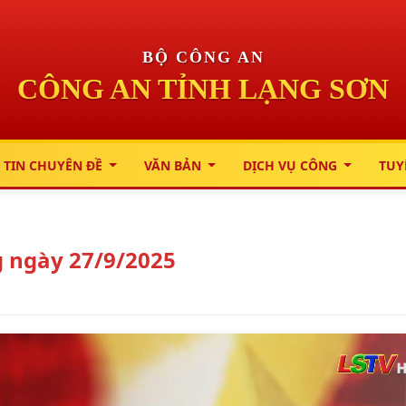
BỘ CÔNG AN
CÔNG AN TỈNH LẠNG SƠN
 TIN CHUYÊN ĐỀ
VĂN BẢN
DỊCH VỤ CÔNG
TUY
 ngày 27/9/2025