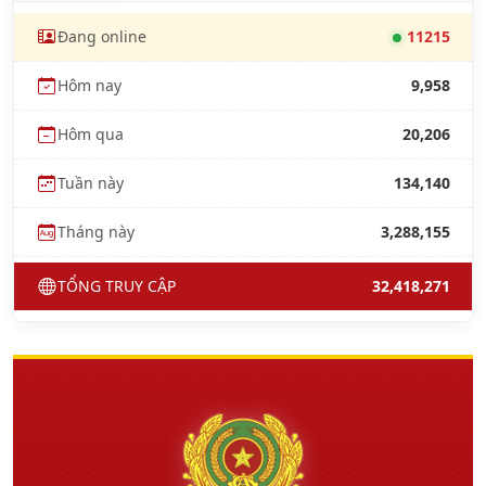
Đang online
11215
Hôm nay
9,958
Hôm qua
20,206
Tuần này
134,140
Tháng này
3,288,155
TỔNG TRUY CẬP
32,418,271