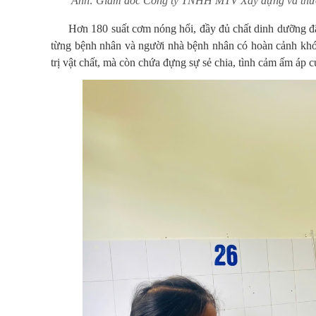
Ảnh: Giám đốc Công ty TNHH MTV Xây dựng và thươn
Hơn 180 suất cơm nóng hổi, đầy đủ chất dinh dưỡng đã 
từng bệnh nhân và người nhà bệnh nhân có hoàn cảnh khó 
trị vật chất, mà còn chứa đựng sự sẻ chia, tình cảm ấm áp 