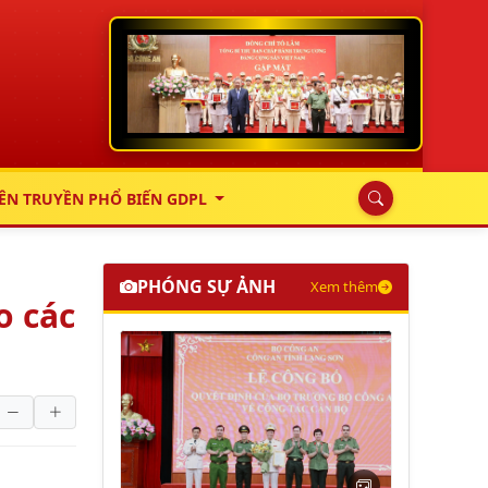
ÊN TRUYỀN PHỔ BIẾN GDPL
PHÓNG SỰ ẢNH
Xem thêm
o các