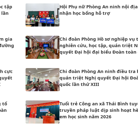
c tập
Hội Phụ nữ Phòng An ninh nội địa
 lần
nhận học bổng hỗ trợ
m gia
Chi đoàn Phòng Hồ sơ nghiệp vụ 
 đường
nghiên cứu, học tập, quán triệt 
quyết Đại hội đại biểu Đoàn toàn
thứ XIII
ch cực
Chi đoàn Phòng An ninh điều tra 
 quyết
quán triệt Nghị quyết Đại hội Đo
I
quốc lần thứ XIII
 tổ
Tuổi trẻ Công an xã Thái Bình tu
oàn
truyền pháp luật dịp sinh hoạt h
em học sinh năm 2026