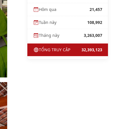
Hôm qua
21,457
Tuần này
108,992
Tháng này
3,263,007
TỔNG TRUY CẬP
32,393,123