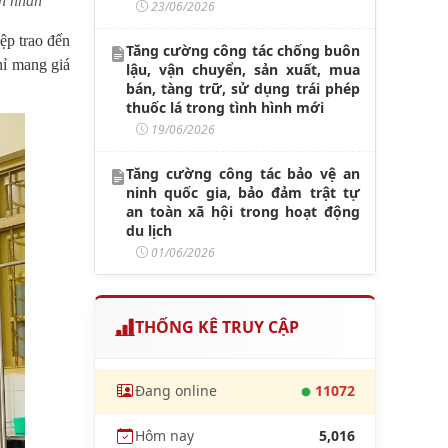
h nhân
23/06/2026
ệp trao đến
Tăng cường công tác chống buôn
hỉ mang giá
lậu, vận chuyển, sản xuất, mua
bán, tàng trữ, sử dụng trái phép
thuốc lá trong tình hình mới
19/06/2026
Tăng cường công tác bảo vệ an
ninh quốc gia, bảo đảm trật tự
an toàn xã hội trong hoạt động
du lịch
01/06/2026
THỐNG KÊ TRUY CẬP
Đang online
11072
Hôm nay
5,016