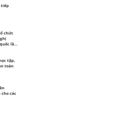
 tiếp
tổ chức
Nghị
 quốc lần
học tập,
àn toàn
yên
è cho các