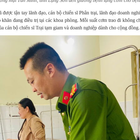
g mại Tân Minh, tỉnh Lạng Sơn đến giường bệnh tặng cơm cho bện
được tận tay lãnh đạo, cán bộ chiến sĩ Phân trại, lãnh đạo doanh nghi
khăn đang điều trị tại các khoa phòng. Mỗi suất cơm trao đi không c
của cán bộ chiến sĩ Trại tạm giam và doanh nghiệp dành cho cộng đồng.