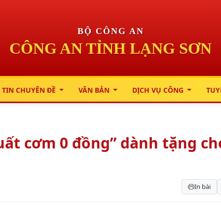
BỘ CÔNG AN
CÔNG AN TỈNH LẠNG SƠN
 TIN CHUYÊN ĐỀ
VĂN BẢN
DỊCH VỤ CÔNG
TUY
uất cơm 0 đồng” dành tặng ch
In bài