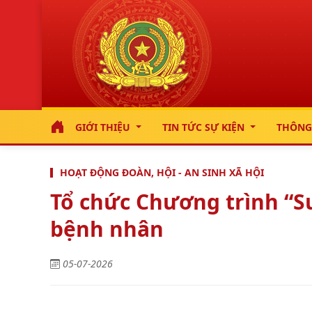
GIỚI THIỆU
TIN TỨC SỰ KIỆN
THÔNG
HOẠT ĐỘNG ĐOÀN, HỘI - AN SINH XÃ HỘI
Tổ chức Chương trình “S
bệnh nhân
05-07-2026