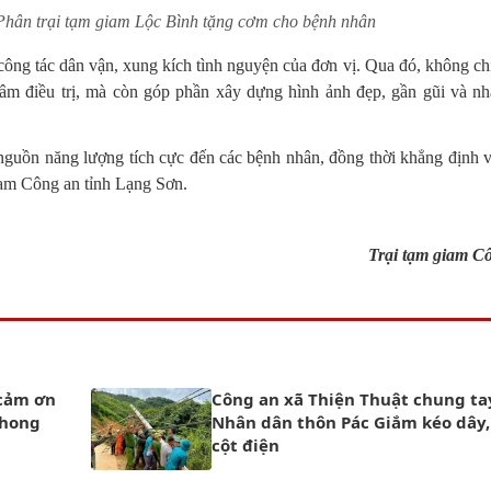
ĩ Phân trại tạm giam Lộc Bình tặng cơm cho bệnh nhân
công tác dân vận, xung kích tình nguyện của đơn vị. Qua đó, không ch
n tâm điều trị, mà còn góp phần xây dựng hình ảnh đẹp, gần gũi và n
a nguồn năng lượng tích cực đến các bệnh nhân, đồng thời khẳng định v
giam Công an tỉnh Lạng Sơn.
Trại tạm giam Cô
cảm ơn
Công an xã Thiện Thuật chung ta
phong
Nhân dân thôn Pác Giắm kéo dây
cột điện