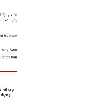
ỉ động viên
hân văn của
ai trò xung
Duy Nam
ng an tỉnh
y hỗ trợ
, dựng