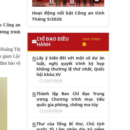
Hoạt động nổi bật Công an tỉnh
Tháng 5/2026
am Công an
ương trình
CHỈ ĐẠO ĐIỀU
Xem thêm
HÀNH
à Hoàng Thị
m giam Lộc
Lấy ý kiến đối với một số dự án
luật, nghị quyết trình kỳ họp
 đảm bảo vệ
không thường lệ thứ nhất, Quốc
hội khóa XV
25/07/2026
Thành lập Ban Chỉ đạo Trung
ương Chương trình mục tiêu
quốc gia phòng, chống ma túy
25/07/2026
Thư của Tổng Bí thư, Chủ tịch
nước Tô Lâm nhân dịp kỷ niệm