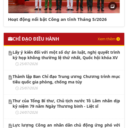
Hoạt động nổi bật Công an tỉnh Tháng 5/2026
CHỈ ĐẠO ĐIỀU HÀNH
Xem thêm
Lấy ý kiến đối với một số dự án luật, nghị quyết trình
kỳ họp không thường lệ thứ nhất, Quốc hội khóa XV
25/07/2026
Thành lập Ban Chỉ đạo Trung ương Chương trình mục
tiêu quốc gia phòng, chống ma túy
25/07/2026
Thư của Tổng Bí thư, Chủ tịch nước Tô Lâm nhân dịp
kỷ niệm 79 năm Ngày Thương binh - Liệt sĩ
24/07/2026
Lực lượng Công an nhân dân chủ động ứng phó với