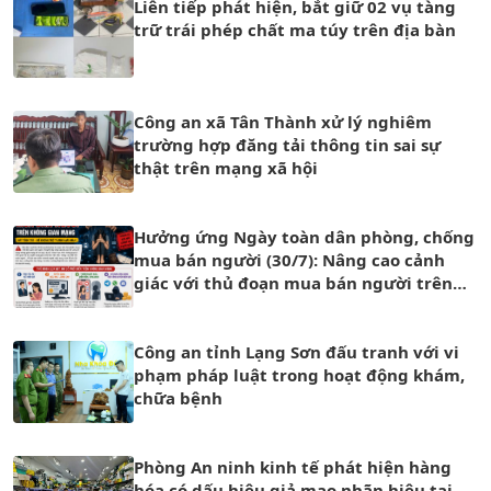
Liên tiếp phát hiện, bắt giữ 02 vụ tàng
trữ trái phép chất ma túy trên địa bàn
Công an xã Tân Thành xử lý nghiêm
trường hợp đăng tải thông tin sai sự
thật trên mạng xã hội
Hưởng ứng Ngày toàn dân phòng, chống
mua bán người (30/7): Nâng cao cảnh
giác với thủ đoạn mua bán người trên
không gian mạng
Công an tỉnh Lạng Sơn đấu tranh với vi
phạm pháp luật trong hoạt động khám,
chữa bệnh
Phòng An ninh kinh tế phát hiện hàng
hóa có dấu hiệu giả mạo nhãn hiệu tại