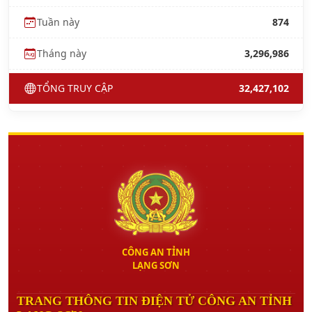
Tuần này
874
Tháng này
3,296,986
TỔNG TRUY CẬP
32,427,102
CÔNG AN TỈNH
LẠNG SƠN
TRANG THÔNG TIN ĐIỆN TỬ CÔNG AN TỈNH