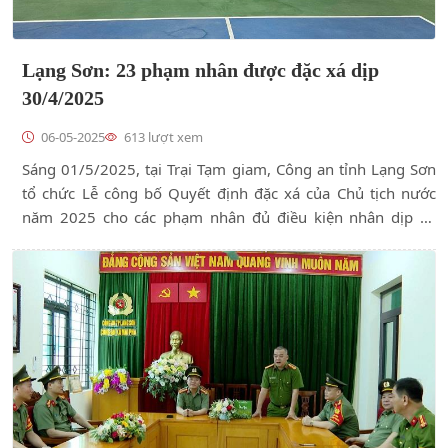
Lạng Sơn: 23 phạm nhân được đặc xá dịp
30/4/2025
06-05-2025
613 lượt xem
Sáng 01/5/2025, tại Trại Tạm giam, Công an tỉnh Lạng Sơn
tổ chức Lễ công bố Quyết định đặc xá của Chủ tịch nước
năm 2025 cho các phạm nhân đủ điều kiện nhân dịp kỷ
niệm 50 năm Ngày giải phóng miền Nam, thống nhất đất
nước (30/4/1975 - 30/4/2025). Dự lễ công bố có đồng chí
Đoàn Thanh Sơn, Phó Chủ tịch UBND tỉnh; Đại tá Triệu Tuấn
Hải, Phó Giám đốc Công an tỉnh và một số phòng nghiệp
vụ...