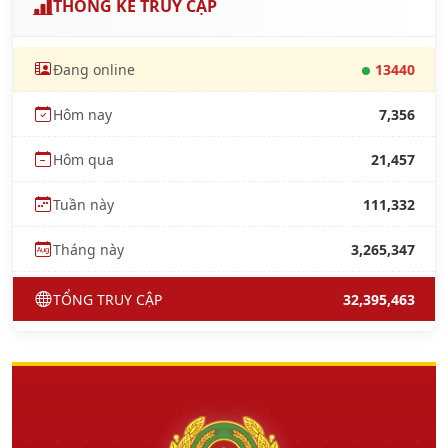
THỐNG KÊ TRUY CẬP
Đang online
13440
Hôm nay
7,356
Hôm qua
21,457
Tuần này
111,332
Tháng này
3,265,347
TỔNG TRUY CẬP
32,395,463