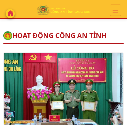
HOẠT ĐỘNG CÔNG AN TỈNH