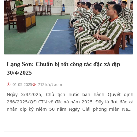
Lạng Sơn: Chuẩn bị tốt công tác đặc xá dịp
30/4/2025
01-05-2025
712 lượt xem
Ngày 3/3/2025, Chủ tịch nước ban hành Quyết định
266/2025/QĐ-CTN về đặc xá năm 2025. Đây là đợt đặc xá
nhân dịp kỷ niệm 50 năm Ngày Giải phóng miền Nam,
thống nhất đất nước (30/4/1975 - 30/4/2025). Quyết định
này có nhiều điểm mới, các cơ quan chức năng trên địa bàn
tỉnh đã triển khai thực hiện các nội dung liên quan để đảm