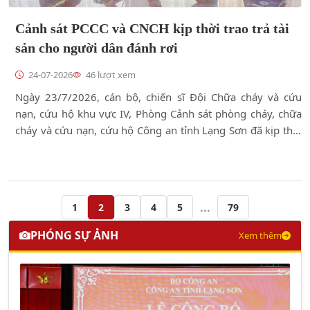
Cảnh sát PCCC và CNCH kịp thời trao trả tài
sản cho người dân đánh rơi
24-07-2026
46 lượt xem
Ngày 23/7/2026, cán bộ, chiến sĩ Đội Chữa cháy và cứu
nạn, cứu hộ khu vực IV, Phòng Cảnh sát phòng cháy, chữa
cháy và cứu nạn, cứu hộ Công an tỉnh Lạng Sơn đã kịp thời
tìm và trao trả một chiếc ví cùng toàn bộ tài sản, giấy tờ cho
người dân đánh rơi.
...
1
2
3
4
5
79
PHÓNG SỰ ẢNH
Xem thêm