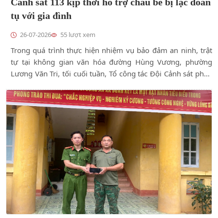
Cảnh sát 113 kịp thời hỗ trợ cháu bé bị lạc đoàn
tụ với gia đình
26-07-2026
55 lượt xem
Trong quá trình thực hiện nhiệm vụ bảo đảm an ninh, trật
tự tại không gian văn hóa đường Hùng Vương, phường
Lương Văn Tri, tối cuối tuần, Tổ công tác Đội Cảnh sát phản
ứng nhanh (Cảnh sát 113), Phòng Cảnh sát quản lý hành
chính về trật tự xã hội Công an tỉnh Lạng Sơn đã kịp thời hỗ
trợ một cháu bé bị lạc tìm lại người thân.