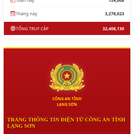
Tuần này
124,008
Tháng này
3,278,023
TỔNG TRUY CẬP
32,408,139
CÔNG AN TỈNH
LẠNG SƠN
TRANG THÔNG TIN ĐIỆN TỬ CÔNG AN TỈNH
LẠNG SƠN