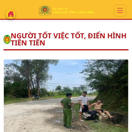
NGƯỜI TỐT VIỆC TỐT, ĐIỂN HÌNH
TIÊN TIẾN