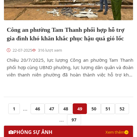
Công an phường Tam Thanh phối hợp hỗ trợ
gia đình khó khăn khắc phục hậu quả gió lốc
22-07-2025
316 lượt xem
Chiều 20/7/2025, lực lượng Công an phường Tam Thanh
phối hợp cùng UBND phường, lực lượng dân quân và đoàn
viên thanh niên phường đã hoàn thành việc hỗ trợ khắc
phục hậu quả gió lốc cho gia đình ông Bế Văn Chiều, trú tại
xóm Khuổi Phát, khối Hoàng Thủy, phường Tam Thanh.
...
1
46
47
48
49
50
51
52
...
97
PHÓNG SỰ ẢNH
Xem thêm