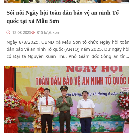
Sôi nổi Ngày hội toàn dân bảo vệ an ninh Tổ
quốc tại xã Mẫu Sơn
12-08-2025
315 lượt xem
Ngày 8/8/2025, UBND xã Mẫu Sơn tổ chức Ngày hội toàn
dân bảo vệ an ninh Tổ quốc (ANTQ) năm 2025. Dự ngày hội
có Đại tá Nguyễn Xuân Thu, Phó Giám đốc Công an tỉnh,
Phó Trưởng Ban Chỉ đạo thực hiện phong trào toàn dân bảo
vệ an ninh Tổ quốc tỉnh; đại diện một số phòng nghiệp vụ
Công an tỉnh; các cơ quan, đơn vị, doanh nghiệp trên địa
bàn xã Mẫu Sơn.