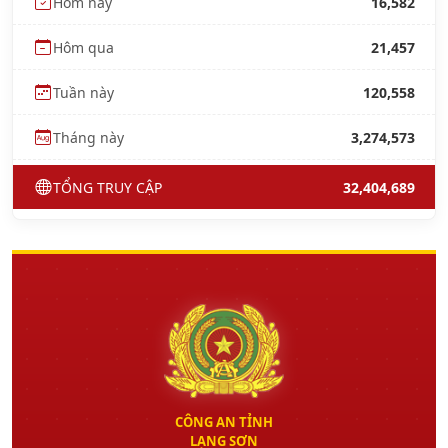
Hôm nay
16,582
Hôm qua
21,457
Tuần này
120,558
Tháng này
3,274,573
TỔNG TRUY CẬP
32,404,689
CÔNG AN TỈNH
LẠNG SƠN