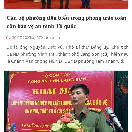
Cán bộ phường tiêu biểu trong phong trào toàn
dân bảo vệ an ninh Tổ quốc
30-07-2025
270 lượt xem
Đó là ông Nguyễn Đức Vũ, Phó Bí thư Đảng ủy, Chủ tịch
UBND phường Vĩnh Trại, thành phố Lạng Sơn (cũ), hiện nay
là Chánh Văn phòng HĐND, UBND phường Tam Thanh, tỉnh
Lạng Sơn. Trong quá trình công tác tại phường Vĩnh Trại,
ông đã có nhiều đóng góp cho phong trào Toàn dân bảo vệ
an ninh Tổ quốc (ANTQ), tạo điều kiện thuận lợi để phát
triển kinh tế - xã hội trên địa bàn phường.