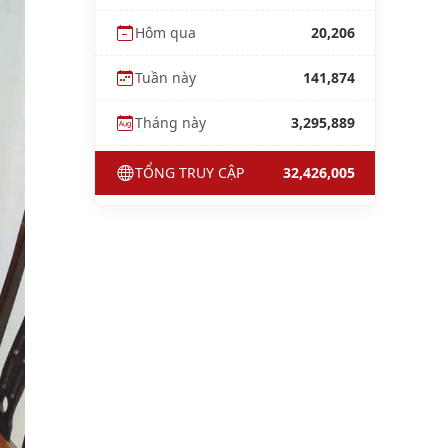
Hôm qua
20,206
Tuần này
141,874
Tháng này
3,295,889
TỔNG TRUY CẬP
32,426,005