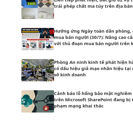
trái phép chất ma túy trên địa bàn
Hưởng ứng Ngày toàn dân phòng,
mua bán người (30/7): Nâng cao cả
với thủ đoạn mua bán người trên 
gian mạng
Phòng An ninh kinh tế phát hiện h
có dấu hiệu giả mạo nhãn hiệu tại
sở kinh doanh
Cảnh báo lỗ hổng bảo mật nghiêm
trên Microsoft SharePoint đang bị 
phạm mạng khai thác