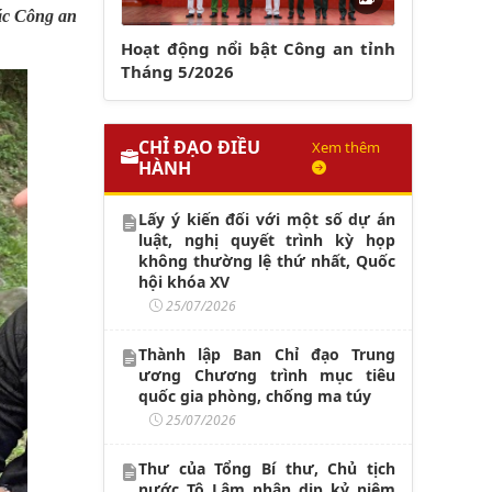
tác Công an
Hoạt động nổi bật Công an tỉnh
Tháng 5/2026
CHỈ ĐẠO ĐIỀU
Xem thêm
HÀNH
Lấy ý kiến đối với một số dự án
luật, nghị quyết trình kỳ họp
không thường lệ thứ nhất, Quốc
hội khóa XV
25/07/2026
Thành lập Ban Chỉ đạo Trung
ương Chương trình mục tiêu
quốc gia phòng, chống ma túy
25/07/2026
Thư của Tổng Bí thư, Chủ tịch
nước Tô Lâm nhân dịp kỷ niệm