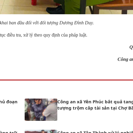
 khai ban đầu đối với đối tượng Dương Đình Duy.
ục điều tra, xử lý theo quy định của pháp luật.
Q
Công an
thủ đoạn
Công an xã Yên Phúc bắt quả tan
tượng trộm cắp tài sản tại Chợ B
tàng trữ
Công an xã Tân Thành xử lý ngh