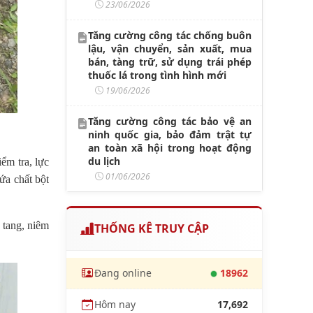
23/06/2026
Tăng cường công tác chống buôn
lậu, vận chuyển, sản xuất, mua
bán, tàng trữ, sử dụng trái phép
thuốc lá trong tình hình mới
19/06/2026
Tăng cường công tác bảo vệ an
ninh quốc gia, bảo đảm trật tự
an toàn xã hội trong hoạt động
du lịch
ểm tra, lực
01/06/2026
ứa chất bột
 tang, niêm
THỐNG KÊ TRUY CẬP
Đang online
18962
Hôm nay
17,692