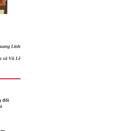
uang Linh
 xã Vũ Lễ
g đối
ãi
iêm