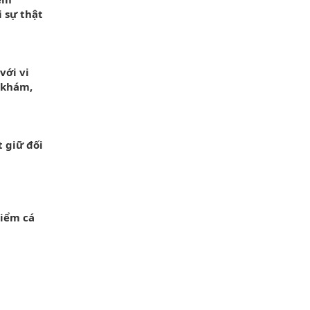
i sự thật
với vi
 khám,
 giữ đối
điểm cá