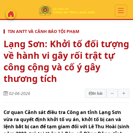
TIN ANTT VÀ CẢNH BÁO TỘI PHẠM
Lạng Sơn: Khởi tố đối tượng
về hành vi gây rối trật tự
công cộng và cố ý gây
thương tích
02-06-2026
In bài
Cơ quan Cảnh sát điều tra Công an tỉnh Lạng Sơn
vừa ra quyết định khởi tố vụ án, khởi tố bị can và
lệnh bắt bị can để tạm giam đối với Lê Thu Hoài (sinh