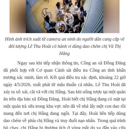
Hình ảnh trích xuất từ camera an ninh do người dân cung cấp về
đối tượng Lê Thu Hoài có hành vi dùng dao chém chị Vũ Thị
Hằng
Ngay sau khi tiếp nhận thông tin, Công an xã Đồng Đăng
đã phối hợp với Cơ quan Cảnh sát điều tra Công an tỉnh khẩn
trương xác minh, làm rõ. Kết quả điều tra xác định, khoảng 22 giờ
ngày 4/5/2026, xuất phát từ mâu thuẫn cá nhân, Lê Thu Hoài đã
xảy ra xô xát, cãi vã với chị Hằng. Sau khi uống rượu tại một quán
ăn trên địa bàn xã Đồng Đăng, Hoài biết chị Hằng đang có mặt tại
một quán trà sữa trong khu vực nên đã về nhà lấy một con dao rồi
mang đến nơi chị Hằng đang ngồi. Tại đây, Hoài liên tiếp dùng
dao chém về phía chị Hằng và truy đuổi nạn nhân. Trong quá trình
bỏ chạy, chị Hằng bị thương tích ở vùng mắt do va đập vào cửa