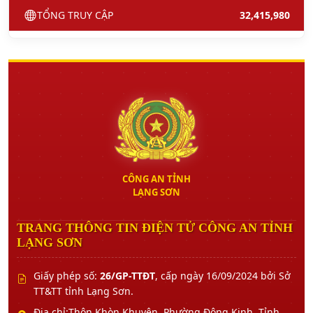
TỔNG TRUY CẬP
32,415,980
CÔNG AN TỈNH
LẠNG SƠN
TRANG THÔNG TIN ĐIỆN TỬ CÔNG AN TỈNH
LẠNG SƠN
Giấy phép số:
26/GP-TTĐT
, cấp ngày 16/09/2024 bởi Sở
TT&TT tỉnh Lạng Sơn.
Địa chỉ:Thôn Khòn Khuyên, Phường Đông Kinh, Tỉnh