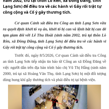
năm 2002, trú tại thôn Lò Rèn, xã Đồng Đăng, tỉnh
Lạng Sơn) để điều tra về các hành vi Gây rối trật tự
công cộng và Cố ý gây thương tích.
Cơ quan Cảnh sát điều tra Công an tỉnh Lạng Sơn vừa
ra quyết định khởi tố vụ án, khởi tố bị can và lệnh bắt bị can để
tạm giam đối với Lê Thu Hoài (sinh năm 2002, trú tại thôn Lò
Rèn, xã Đồng Đăng, tỉnh Lạng Sơn) để điều tra về các hành vi
Gây rối trật tự công cộng và Cố ý gây thương tích.
Trước đó, ngày 8/5/2026, Cơ quan Cảnh sát điều tra Công
an tỉnh Lạng Sơn tiếp nhận tin báo từ Công an xã Đồng Đăng về
việc người dân trên địa bàn trình báo chị Vũ Thị Hằng (sinh năm
2000, trú tại xã Hoàng Văn Thụ, tỉnh Lạng Sơn) bị một đối tượng
dùng hung khí gây thương tích và phải điều trị tại bệnh viện.