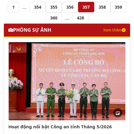
...
1
354
355
356
357
358
359
...
360
428
PHÓNG SỰ ẢNH
Xem thêm
Hoạt động nổi bật Công an tỉnh Tháng 5/2026