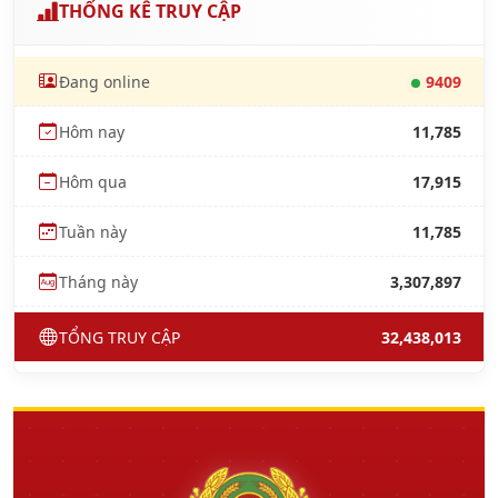
THỐNG KÊ TRUY CẬP
Đang online
9409
Hôm nay
11,785
Hôm qua
17,915
Tuần này
11,785
Tháng này
3,307,897
TỔNG TRUY CẬP
32,438,013